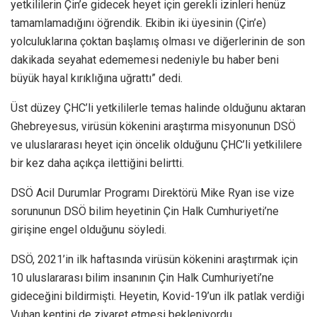
yetkililerin Çin’e gidecek heyet için gerekli izinleri henüz
tamamlamadığını öğrendik. Ekibin iki üyesinin (Çin’e)
yolculuklarına çoktan başlamış olması ve diğerlerinin de son
dakikada seyahat edememesi nedeniyle bu haber beni
büyük hayal kırıklığına uğrattı” dedi.
Üst düzey ÇHC’li yetkililerle temas halinde olduğunu aktaran
Ghebreyesus, virüsün kökenini araştırma misyonunun DSÖ
ve uluslararası heyet için öncelik olduğunu ÇHC’li yetkililere
bir kez daha açıkça ilettiğini belirtti.
DSÖ Acil Durumlar Programı Direktörü Mike Ryan ise vize
sorununun DSÖ bilim heyetinin Çin Halk Cumhuriyeti’ne
girişine engel olduğunu söyledi.
DSÖ, 2021’in ilk haftasında virüsün kökenini araştırmak için
10 uluslararası bilim insanının Çin Halk Cumhuriyeti’ne
gideceğini bildirmişti. Heyetin, Kovid-19’un ilk patlak verdiği
Vuhan kentini de ziyaret etmesi bekleniyordu.