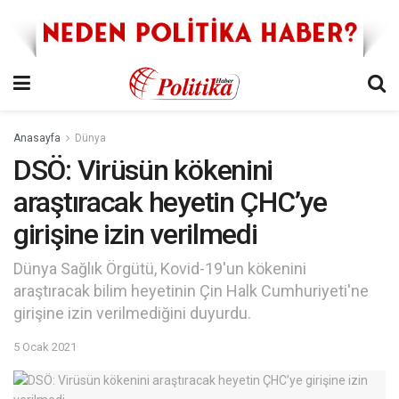
Anasayfa
Dünya
DSÖ: Virüsün kökenini
araştıracak heyetin ÇHC’ye
girişine izin verilmedi
Dünya Sağlık Örgütü, Kovid-19'un kökenini
araştıracak bilim heyetinin Çin Halk Cumhuriyeti'ne
girişine izin verilmediğini duyurdu.
5 Ocak 2021