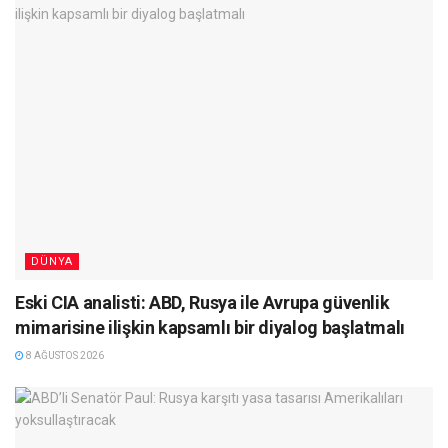
DÜNYA
Eski CIA analisti: ABD, Rusya ile Avrupa güvenlik
mimarisine ilişkin kapsamlı bir diyalog başlatmalı
8 AĞUSTOS 2026