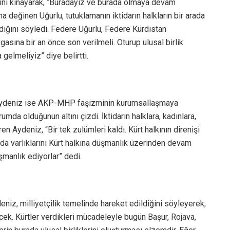
sını kınayarak, “Buradayız ve burada olmaya devam
 değinen Uğurlu, tutuklamanın iktidarın halkların bir arada
ığını söyledi. Federe Uğurlu, Federe Kürdistan
sına bir an önce son verilmeli. Oturup ulusal birlik
 gelmeliyiz” diye belirtti.
 Aydeniz ise AKP-MHP faşizminin kurumsallaşmaya
rumda olduğunun altını çizdi. İktidarın halklara, kadınlara,
en Aydeniz, “Bir tek zulümleri kaldı. Kürt halkının direnişi
ar da varlıklarını Kürt halkına düşmanlık üzerinden devam
şmanlık ediyorlar” dedi.
eniz, milliyetçilik temelinde hareket edildiğini söyleyerek,
cek. Kürtler verdikleri mücadeleyle bugün Başur, Rojava,