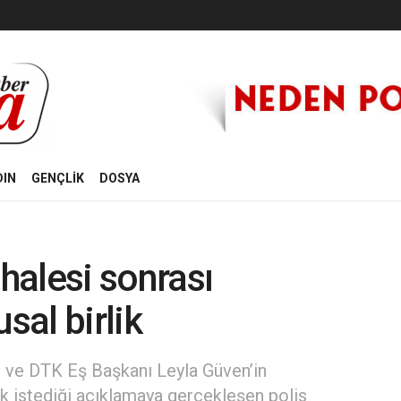
DIN
GENÇLİK
DOSYA
halesi sonrası
sal birlik
r ve DTK Eş Başkanı Leyla Güven’in
k istediği açıklamaya gerçekleşen polis