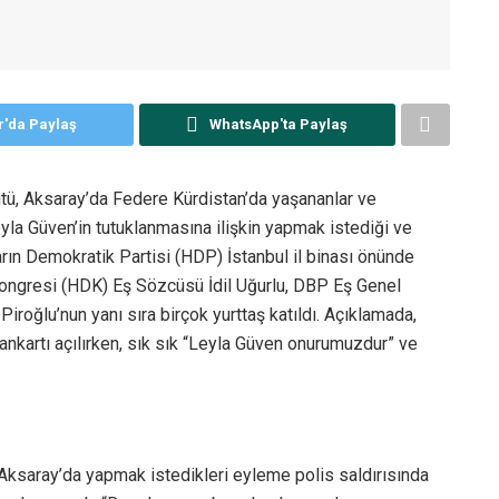
r'da Paylaş
WhatsApp'ta Paylaş
ütü, Aksaray’da Federe Kürdistan’da yaşananlar ve
a Güven’in tutuklanmasına ilişkin yapmak istediği ve
rın Demokratik Partisi (HDP) İstanbul il binası önünde
Kongresi (HDK) Eş Sözcüsü İdil Uğurlu, DBP Eş Genel
roğlu’nun yanı sıra birçok yurttaş katıldı. Açıklamada,
nkartı açılırken, sık sık “Leyla Güven onurumuzdur” ve
ksaray’da yapmak istedikleri eyleme polis saldırısında