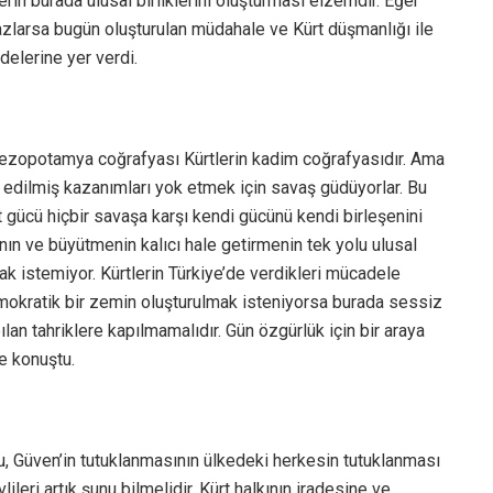
lerin burada ulusal birliklerini oluşturması elzemdir. Eğer
rmazlarsa bugün oluşturulan müdahale ve Kürt düşmanlığı ile
delerine yer verdi.
 “Mezopotamya coğrafyası Kürtlerin kadim coğrafyasıdır. Ama
 edilmiş kazanımları yok etmek için savaş güdüyorlar. Bu
t gücü hiçbir savaşa karşı kendi gücünü kendi birleşenini
ın ve büyütmenin kalıcı hale getirmenin tek yolu ulusal
ak istemiyor. Kürtlerin Türkiye’de verdikleri mücadele
mokratik bir zemin oluşturulmak isteniyorsa burada sessiz
lan tahriklere kapılmamalıdır. Gün özgürlük için bir araya
e konuştu.
, Güven’in tutuklanmasının ülkedeki herkesin tutuklanması
ileri artık şunu bilmelidir, Kürt halkının iradesine ve