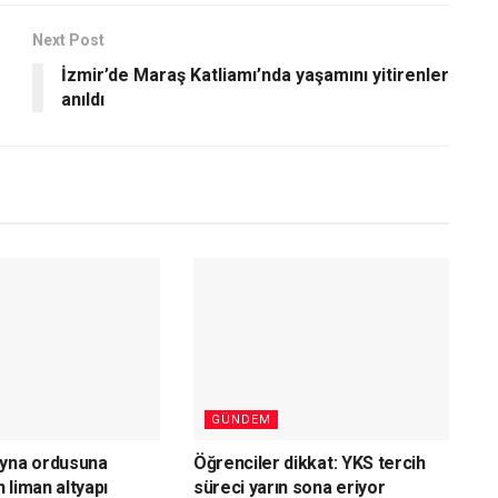
Next Post
İzmir’de Maraş Katliamı’nda yaşamını yitirenler
anıldı
GÜNDEM
ayna ordusuna
Öğrenciler dikkat: YKS tercih
 liman altyapı
süreci yarın sona eriyor