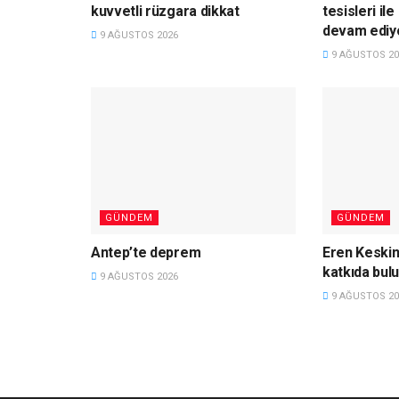
kuvvetli rüzgara dikkat
tesisleri il
devam ediy
9 AĞUSTOS 2026
9 AĞUSTOS 20
GÜNDEM
GÜNDEM
Antep’te deprem
Eren Keski
katkıda bul
9 AĞUSTOS 2026
9 AĞUSTOS 20