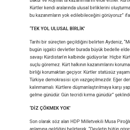
Bakur ve Rojhilat’ta kazanımlarını elde ettiler. Kürt
Kürtler kendi aralarında ulusal birliklerini oluştu
bu kazanımların yok edilebileceğini görüyoruz” ifa
‘TEK YOL ULUSAL BİRLİK’
Tarihi bir süreçten geçildiğini belirten Aydeniz,
bugün işgalci devletler burada büyük bedelle elde
savaşı Kürdistan’ın kalbinde güdüyorlar. Hiçbir Kür
suçlu göremez. Kürt halkının kazanımlarını koruman
birliği korumaktan geçiyor. Kürtler statüsüz yaşam
Türkiye demokrasisi için vazgeçilmezdir. Eğer de
kalınmamalı. Kürtlere düşmanlaştırılmaya karşı yapı
gelme günüdür. Gün tecridi kırma günüdür” şeklind
‘DİZ ÇÖKMEK YOK’
Son olarak söz alan HDP Milletvekili Musa Piroğlu
anlamına geldiğini belirterek, “Devletin bütün görevl