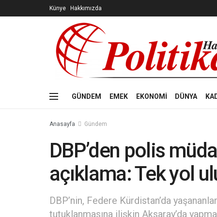
Künye
Hakkımızda
GÜNDEM
EMEK
EKONOMİ
DÜNYA
KA
Anasayfa
Gündem
DBP’den polis müda
açıklama: Tek yol ulu
DBP’nin, Federe Kürdistan’da yaşananla
tutuklanmasına ilişkin Aksaray’da yapma