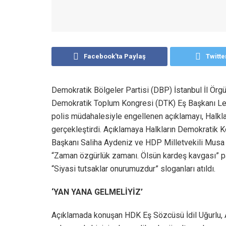
Facebook'ta Paylaş
Twitte
Demokratik Bölgeler Partisi (DBP) İstanbul İl Örg
Demokratik Toplum Kongresi (DTK) Eş Başkanı Leyl
polis müdahalesiyle engellenen açıklamayı, Halkla
gerçekleştirdi. Açıklamaya Halkların Demokratik 
Başkanı Saliha Aydeniz ve HDP Milletvekili Musa Pi
“Zaman özgürlük zamanı. Ölsün kardeş kavgası” pa
“Siyasi tutsaklar onurumuzdur” sloganları atıldı.
‘YAN YANA GELMELİYİZ’
Açıklamada konuşan HDK Eş Sözcüsü İdil Uğurlu, A