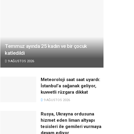
Temmuz ayında 25 kadın ve bir çocuk
katledildi
9 AĞUSTOS 2026
Meteoroloji saat saat uyardı:
İstanbul’a sağanak geliyor,
kuvvetli rüzgara dikkat
9 AĞUSTOS 2026
Rusya, Ukrayna ordusuna
hizmet eden liman altyapı
tesisleri ile gemileri vurmaya
devam ediyor