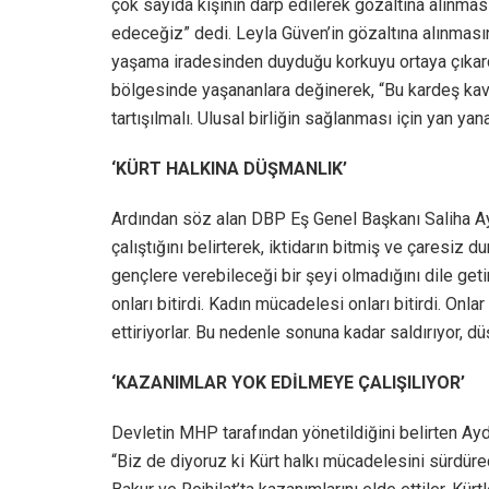
çok sayıda kişinin darp edilerek gözaltına alınma
edeceğiz” dedi. Leyla Güven’in gözaltına alınmasına
yaşama iradesinden duyduğu korkuyu ortaya çıkard
bölgesinde yaşananlara değinerek, “Bu kardeş kavga
tartışılmalı. Ulusal birliğin sağlanması için yan yana
‘KÜRT HALKINA DÜŞMANLIK’
Ardından söz alan DBP Eş Genel Başkanı Saliha
çalıştığını belirterek, iktidarın bitmiş ve çaresiz du
gençlere verebileceği bir şeyi olmadığını dile getir
onları bitirdi. Kadın mücadelesi onları bitirdi. Onl
ettiriyorlar. Bu nedenle sonuna kadar saldırıyor, dü
‘KAZANIMLAR YOK EDİLMEYE ÇALIŞILIYOR’
Devletin MHP tarafından yönetildiğini belirten Ayd
“Biz de diyoruz ki Kürt halkı mücadelesini sürdüre