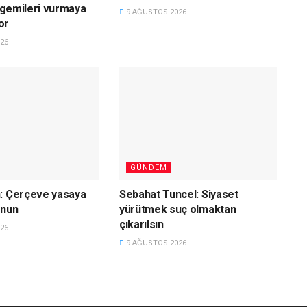
e gemileri vurmaya
9 AĞUSTOS 2026
or
26
GÜNDEM
n: Çerçeve yasaya
Sebahat Tuncel: Siyaset
unun
yürütmek suç olmaktan
çıkarılsın
26
9 AĞUSTOS 2026