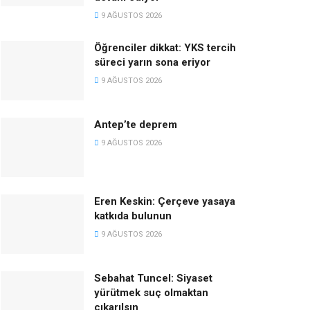
9 AĞUSTOS 2026
Öğrenciler dikkat: YKS tercih
süreci yarın sona eriyor
9 AĞUSTOS 2026
Antep’te deprem
9 AĞUSTOS 2026
Eren Keskin: Çerçeve yasaya
katkıda bulunun
9 AĞUSTOS 2026
Sebahat Tuncel: Siyaset
yürütmek suç olmaktan
çıkarılsın