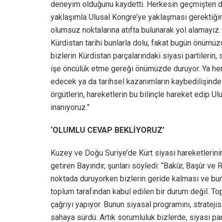
deneyim olduğunu kaydetti. Herkesin geçmişten de
yaklaşımla Ulusal Kongre’ye yaklaşması gerektiğini d
olumsuz noktalarına atıfta bulunarak yol alamayız.
Kürdistan tarihi bunlarla dolu, fakat bugün önümüz
bizlerin Kürdistan parçalarındaki siyasi partilerin, 
işe öncülük etme gereği önümüzde duruyor. Ya herk
edecek ya da tarihsel kazanımların kaybedilişinde 
örgütlerin, hareketlerin bu bilinçle hareket edip 
inanıyoruz.”
‘OLUMLU CEVAP BEKLİYORUZ’
Kuzey ve Doğu Suriye’de Kürt siyasi hareketlerinin 
getiren Bayındır, şunları söyledi: “Bakûr, Başûr ve 
noktada duruyorken bizlerin geride kalması ve b
toplum tarafından kabul edilen bir durum değil. To
çağrıyı yapıyor. Bunun siyasal programını, strateji
sahaya sürdü. Artık sorumluluk bizlerde, siyasi par