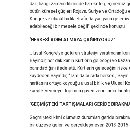
dair, hangi zaman diliminde harekete geçmemiz ge
bütün küresel güçleri Rojava, Suriye ve Ortadoğu e
Kongre ve ulusal birlik etrafında yan yana gelemiy
edebileceği bir mesele değil” şeklinde konuştu.
‘HERKESİ ADIM ATMAYA ÇAĞIRIYORUZ’
Ulusal Kongre’ye götüren stratejiyi yaratmanın ken
Bayındır, her dakikanın Kürtlerin geleceği ve kazan
barındırdığını ifade etti. Kürtlerin geleceğini ris
kaydeden Bayındır, “Tam da burada herkesi, Sayın Öca
haritasını ortaya koyduğu ulusal birlik ve Ulusal 
karşılık vermeye, topluma güven verici adımlar at
‘GEÇMİŞTEKİ TARTIŞMALARI GERİDE BIRAKM
Geçmişteki kimi olumsuz durumları geride bırakmak 
bir düzeye gelen ve gerçekleşmeyen 2013-2015 dö