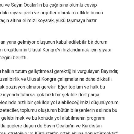
nü ve Sayın Öcalan’ın bu çağrısına olumlu cevap
aki siyasi parti ve örgütler olarak özellikle bunun
taşın altına elimizi koyarak, yükü taşımaya hazır
 yan yana gelmiyor oluşunun kabul edilebilir bir durum
um örgütlerinin Ulusal Kongre’yi hızlandırmak için siyasi
ğini belirtti.
 halkın tutum geliştirmesi gerektiğini vurgulayan Bayındır,
lusal birlik ve Ulusal Kongre çalışmalarına daha dikkatli,
arak pozisyon alması gerekir. Eğer toplum ve halk bu
syonda tutarsa; çok hızlı bir şekilde dört parça
lesinde hızlı bir şekilde yol alabileceğimizi düşünüyorum.
 gazeteciler, toplumu oluşturan bütün bileşenlerin aslında bu
a gelebilmek ve bu konuda yol alabilmenin programı
ütlü güçlere düşen de Sayın Öcalan’ın ve Kürdistan
a, stratejiye ve Kürdistan’ın ortak aklına dönüştürmektir.”