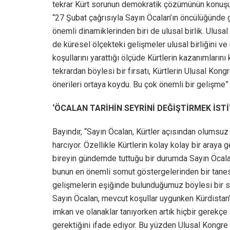
tekrar Kürt sorunun demokratik çözümünün konuşul
“27 Şubat çağrısıyla Sayın Öcalan’ın öncülüğünde
önemli dinamiklerinden biri de ulusal birlik. Ulusa
de küresel ölçekteki gelişmeler ulusal birliğini v
koşullarını yarattığı ölçüde Kürtlerin kazanımların
tekrardan böylesi bir fırsatı, Kürtlerin Ulusal Ko
önerileri ortaya koydu. Bu çok önemli bir gelişme”
‘ÖCALAN TARİHİN SEYRİNİ DEĞİŞTİRMEK İSTİ
Bayındır, “Sayın Öcalan, Kürtler açısından olumsuz
harcıyor. Özellikle Kürtlerin kolay kolay bir araya
bireyin gündemde tuttuğu bir durumda Sayın Öcalan
bunun en önemli somut göstergelerinden bir tanesi
gelişmelerin eşiğinde bulunduğumuz böylesi bir süre
Sayın Öcalan, mevcut koşullar uygunken Kürdistan
imkan ve olanaklar tanıyorken artık hiçbir gerekç
gerektiğini ifade ediyor. Bu yüzden Ulusal Kongre 