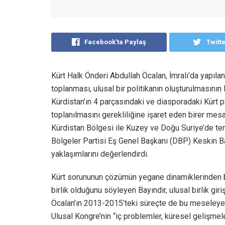
Facebook'ta Paylaş
Twitt
Kürt Halk Önderi Abdullah Öcalan, İmralı’da yapıla
toplanması, ulusal bir politikanın oluşturulmasının 
Kürdistan’ın 4 parçasındaki ve diasporadaki Kürt pa
toplanılmasını gerekliliğine işaret eden birer mesa
Kürdistan Bölgesi ile Kuzey ve Doğu Suriye’de te
Bölgeler Partisi Eş Genel Başkanı (DBP) Keskin Bay
yaklaşımlarını değerlendirdi.
Kürt sorununun çözümün yegane dinamiklerinden bir
birlik olduğunu söyleyen Bayındır, ulusal birlik gir
Öcalan’ın 2013-2015’teki süreçte de bu meseleye di
Ulusal Kongre’nin “iç problemler, küresel gelişmel