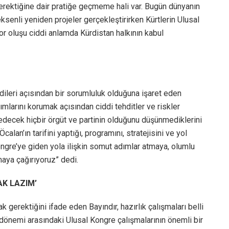
rektiğine dair pratiğe geçmeme hali var. Bugün dünyanın
ksenli yeniden projeler gerçekleştirirken Kürtlerin Ulusal
or oluşu ciddi anlamda Kürdistan halkının kabul
dileri açısından bir sorumluluk olduğuna işaret eden
ımlarını korumak açısından ciddi tehditler ve riskler
ke edecek hiçbir örgüt ve partinin olduğunu düşünmediklerini
lan’ın tarifini yaptığı, programını, stratejisini ve yol
Kongre’ye giden yola ilişkin somut adımlar atmaya, olumlu
maya çağırıyoruz” dedi.
AK LAZIM’
gerektiğini ifade eden Bayındır, hazırlık çalışmaları belli
nemi arasındaki Ulusal Kongre çalışmalarının önemli bir