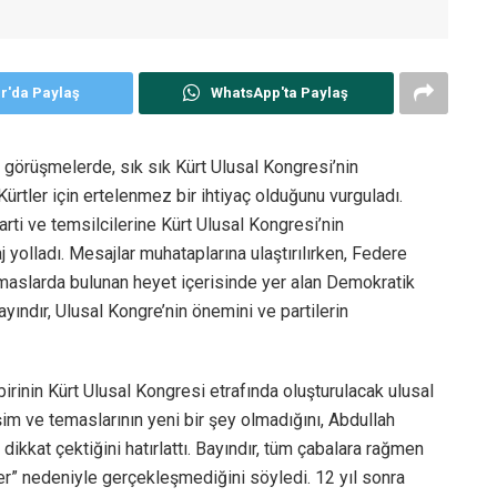
er'da Paylaş
WhatsApp'ta Paylaş
n görüşmelerde, sık sık Kürt Ulusal Kongresi’nin
Kürtler için ertelenmez bir ihtiyaç olduğunu vurguladı.
rti ve temsilcilerine Kürt Ulusal Kongresi’nin
j yolladı. Mesajlar muhataplarına ulaştırılırken, Federe
maslarda bulunan heyet içerisinde yer alan Demokratik
ındır, Ulusal Kongre’nin önemini ve partilerin
inin Kürt Ulusal Kongresi etrafında oluşturulacak ulusal
işim ve temaslarının yeni bir şey olmadığını, Abdullah
kkat çektiğini hatırlattı. Bayındır, tüm çabalara rağmen
er” nedeniyle gerçekleşmediğini söyledi. 12 yıl sonra