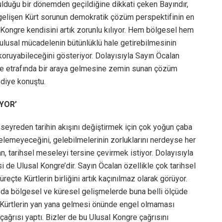
duğu bir dönemden geçildiğine dikkati çeken Bayındır,
 gelişen Kürt sorunun demokratik çözüm perspektifinin en
l Kongre kendisini artık zorunlu kılıyor. Hem bölgesel hem
e ulusal mücadelenin bütünlüklü hale getirebilmesinin
ı koruyabileceğini gösteriyor. Dolayısıyla Sayın Öcalan
ngre etrafında bir araya gelmesine zemin sunan çözüm
 diye konuştu.
YOR’
 seyreden tarihin akışını değiştirmek için çok yoğun çaba
 gelemeyeceğini, gelebilmelerinin zorluklarını nerdeyse her
, tarihsel meseleyi tersine çevirmek istiyor. Dolayısıyla
 de Ulusal Kongre’dir. Sayın Öcalan özellikle çok tarihsel
çte Kürtlerin birliğini artık kaçınılmaz olarak görüyor.
’da bölgesel ve küresel gelişmelerde buna belli ölçüde
e Kürtlerin yan yana gelmesi önünde engel olmaması
çağrısı yaptı. Bizler de bu Ulusal Kongre çağrısını