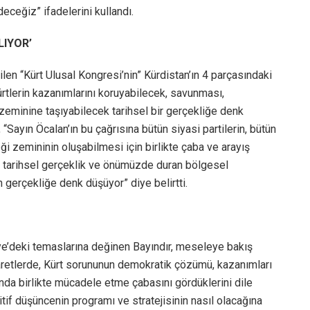
ceğiz” ifadelerini kullandı.
LIYOR’
en “Kürt Ulusal Kongresi’nin” Kürdistan’ın 4 parçasındaki
rtlerin kazanımlarını koruyabilecek, savunması,
 zeminine taşıyabilecek tarihsel bir gerçekliğe denk
Sayın Öcalan’ın bu çağrısına bütün siyasi partilerin, bütün
ği zemininin oluşabilmesi için birlikte çaba ve arayış
n tarihsel gerçeklik ve önümüzde duran bölgesel
n gerçekliğe denk düşüyor” diye belirtti.
e’deki temaslarına değinen Bayındır, meseleye bakış
iyaretlerde, Kürt sorununun demokratik çözümü, kazanımları
nda birlikte mücadele etme çabasını gördüklerini dile
itif düşüncenin programı ve stratejisinin nasıl olacağına