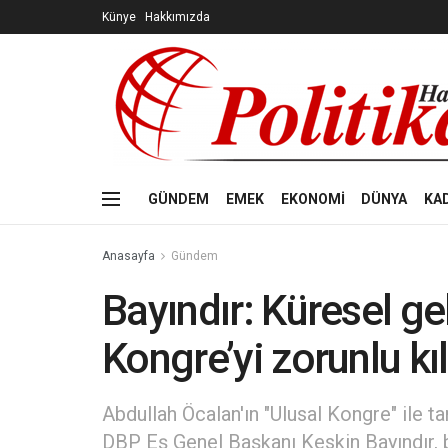
Künye
Hakkımızda
GÜNDEM
EMEK
EKONOMİ
DÜNYA
KA
Anasayfa
Gündem
Bayındır: Küresel ge
Kongre’yi zorunlu kıl
Abdullah Öcalan'ın "Ulusal Kongre" ile ta
DBP Eş Genel Başkanı Keskin Bayındır, bü