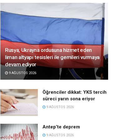
Rusya, Ukrayna ordusuna hizmet eden
liman altyapı tesisleri ile gemileri vurmaya
devam ediyor
9 AĞUSTOS 2026
Öğrenciler dikkat: YKS tercih
süreci yarın sona eriyor
9 AĞUSTOS 2026
Antep’te deprem
9 AĞUSTOS 2026