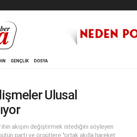
DIN
GENÇLİK
DOSYA
lişmeler Ulusal
ıyor
rihin akışını değiştirmek istediğini söyleyen
tün parti ve örgütlere "ortak akılla hareket