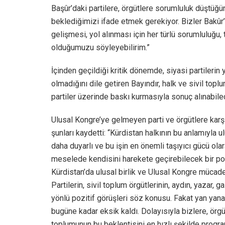
Başûr’daki partilere, örgütlere sorumluluk düştüğü
beklediğimizi ifade etmek gerekiyor. Bizler Bakûr’d
gelişmesi, yol alınması için her türlü sorumluluğu, 
olduğumuzu söyleyebilirim.”
İçinden geçildiği kritik dönemde, siyasi partilerin
olmadığını dile getiren Bayındır, halk ve sivil topl
partiler üzerinde baskı kurmasıyla sonuç alınabilece
Ulusal Kongre’ye gelmeyen parti ve örgütlere karşı
şunları kaydetti: “Kürdistan halkının bu anlamıyla u
daha duyarlı ve bu işin en önemli taşıyıcı gücü ol
meselede kendisini harekete geçirebilecek bir pozi
Kürdistan’da ulusal birlik ve Ulusal Kongre mücade
Partilerin, sivil toplum örgütlerinin, aydın, yazar,
yönlü pozitif görüşleri söz konusu. Fakat yan yan
bugüne kadar eksik kaldı. Dolayısıyla bizlere, örg
toplumunun bu beklentisini en hızlı şekilde program