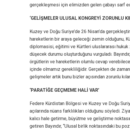
gerçekleşmesi için elimizden gelen çabayı sarf ede
‘GELİŞMELER ULUSAL KONGREYİ ZORUNLU KI
Kuzey ve Doğu Suriye’de 26 Nisan’da gerçekleştiril
hareketlerin bir araya geleceği zemin olduğunu, Kü
diplomasisi, eğitimi ve Kürtleri uluslararası hukuk
düşecek durumu oluşturduğunu vurguladı. Bayındır, “
örgütlerin ve hareketlerin olumlu cevap verebilece
içinde olmamız gerekliliğidir. Gerçekten de zama
gelişmeler artık bunu bizler açısından zorunlu kıla
‘PARATİĞE GEÇMEME HALİ VAR’
Federe Kürdistan Bölgesi ve Kuzey ve Doğu Suriy
açılarında nüans farklılıkları olduğunu söyledi. Z
kalıcı hale getirme, büyütme ve geliştirme noktası
getiren Bayındır, “Ulusal birlik noktasındaki bu poz