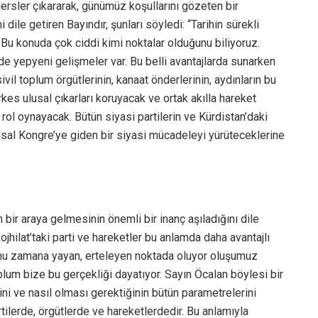
rsler çıkararak, günümüz koşullarını gözeten bir
ile getiren Bayındır, şunları söyledi: “Tarihin sürekli
 Bu konuda çok ciddi kimi noktalar olduğunu biliyoruz.
de yepyeni gelişmeler var. Bu belli avantajlarda sunarken
sivil toplum örgütlerinin, kanaat önderlerinin, aydınların bu
es ulusal çıkarları koruyacak ve ortak akılla hareket
rol oynayacak. Bütün siyasi partilerin ve Kürdistan’daki
Ulusal Kongre’ye giden bir siyasi mücadeleyi yürüteceklerine
bir araya gelmesinin önemli bir inanç aşıladığını dile
Rojhilat’taki parti ve hareketler bu anlamda daha avantajlı
unu zamana yayan, erteleyen noktada oluyor oluşumuz
plum bize bu gerçekliği dayatıyor. Sayın Öcalan böylesi bir
sini ve nasıl olması gerektiğinin bütün parametrelerini
tilerde, örgütlerde ve hareketlerdedir. Bu anlamıyla