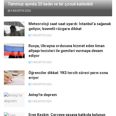
Temmuz ayında 25 kadın ve bir çocuk katledildi
9 AĞUSTOS 2026
Meteoroloji saat saat uyardı: İstanbul’a sağanak
geliyor, kuvvetli rüzgara dikkat
9 AĞUSTOS 2026
Rusya, Ukrayna ordusuna hizmet eden liman
altyapı tesisleri ile gemileri vurmaya devam
ediyor
9 AĞUSTOS 2026
Öğrenciler dikkat: YKS tercih süreci yarın sona
eriyor
9 AĞUSTOS 2026
Antep’te deprem
9 AĞUSTOS 2026
Eren Keskin: Çerçeve yasaya katkıda bulunun