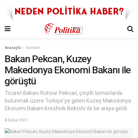
Anasayfa
Gündem
Bakan Pekcan, Kuzey
Makedonya Ekonomi Bakanı ile
görüştü
Ticaret Bakanı Ruhsar Pekcan, çeşitli temaslarda
bulunmak üzere Türkiye'ye gelen Kuzey Makedonya
Ekonomi Bakanı Kreshnik Bektshi ile bir araya geldi.
8 Şubat 2021