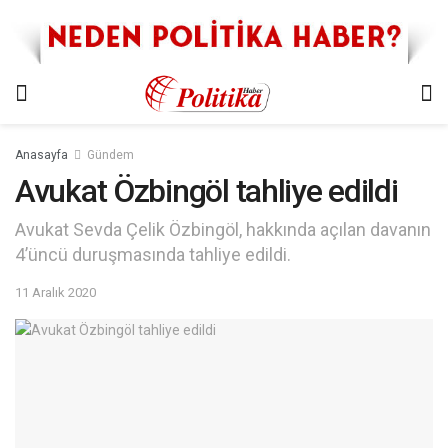
Anasayfa
Gündem
Avukat Özbingöl tahliye edildi
Avukat Sevda Çelik Özbingöl, hakkında açılan davanın
4’üncü duruşmasında tahliye edildi.
11 Aralık 2020