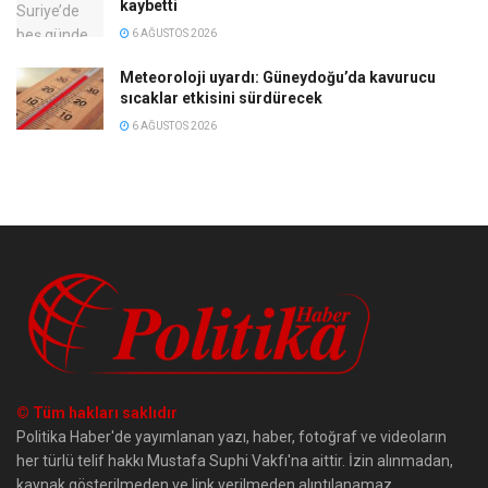
kaybetti
6 AĞUSTOS 2026
Meteoroloji uyardı: Güneydoğu’da kavurucu
sıcaklar etkisini sürdürecek
6 AĞUSTOS 2026
© Tüm hakları saklıdır
Politika Haber'de yayımlanan yazı, haber, fotoğraf ve videoların
her türlü telif hakkı Mustafa Suphi Vakfı'na aittir. İzin alınmadan,
kaynak gösterilmeden ve link verilmeden alıntılanamaz.