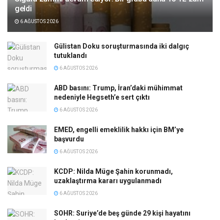
geldi
6 AĞUSTOS 2026
Gülistan Doku soruşturmasında iki dalgıç
tutuklandı
6 AĞUSTOS 2026
ABD basını: Trump, İran’daki mühimmat
nedeniyle Hegseth’e sert çıktı
6 AĞUSTOS 2026
EMED, engelli emeklilik hakkı için BM’ye
başvurdu
6 AĞUSTOS 2026
KCDP: Nilda Müge Şahin korunmadı,
uzaklaştırma kararı uygulanmadı
6 AĞUSTOS 2026
SOHR: Suriye’de beş günde 29 kişi hayatını