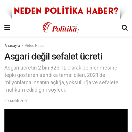
Anasayfa
Video Haber
Asgari değil sefalet ücreti
Asgari ücretin 2 bin 825 TL olarak belirlenmesine
tepki gösteren sendika temsilcileri, 2021’de
milyonlarca insanın açlığa, yoksulluğa ve sefalete
mahkum edildiğini söyledi.
29 Aralık 2020