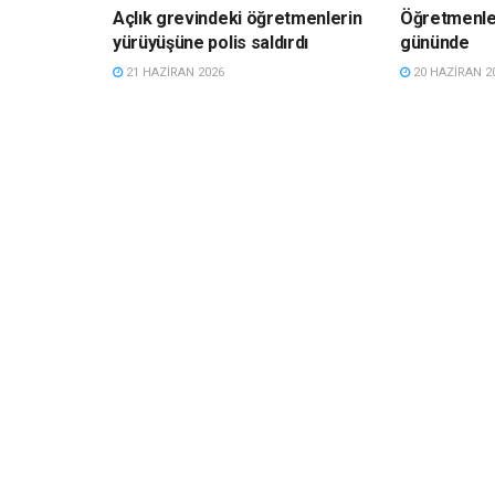
Açlık grevindeki öğretmenlerin
Öğretmenler
yürüyüşüne polis saldırdı
gününde
21 HAZIRAN 2026
20 HAZIRAN 2