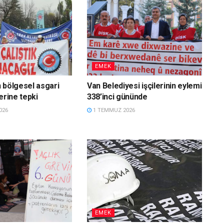
EMEK
 bölgesel asgari
Van Belediyesi işçilerinin eylemi
erine tepki
338’inci gününde
026
1 TEMMUZ 2026
EMEK