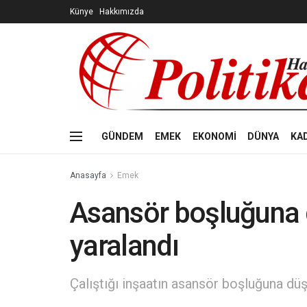
Künye
Hakkımızda
GÜNDEM
EMEK
EKONOMİ
DÜNYA
KA
Anasayfa
Emek
Asansör boşluğuna d
yaralandı
Çalıştığı inşaatın asansör boşluğuna düşe