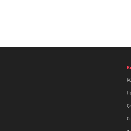
K
K
H
Çe
Gi