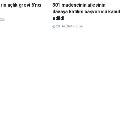
in açlık grevi 6’ncı
301 madencinin ailesinin
davaya katılım başvurusu kabul
edildi
026
20 HAZIRAN 2026