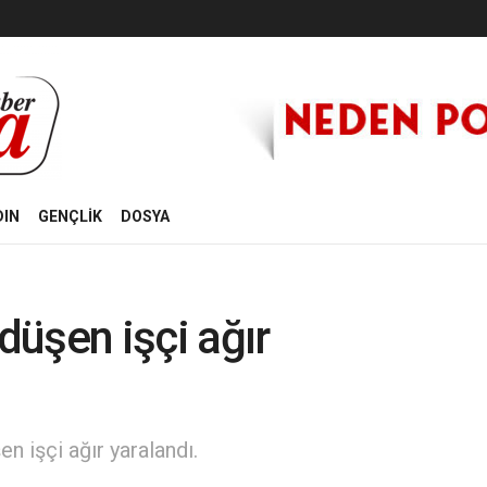
DIN
GENÇLİK
DOSYA
üşen işçi ağır
n işçi ağır yaralandı.