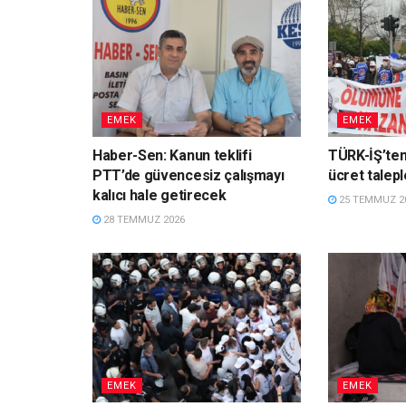
EMEK
EMEK
Haber-Sen: Kanun teklifi
TÜRK-İŞ’ten
PTT’de güvencesiz çalışmayı
ücret talepl
kalıcı hale getirecek
25 TEMMUZ 2
28 TEMMUZ 2026
EMEK
EMEK