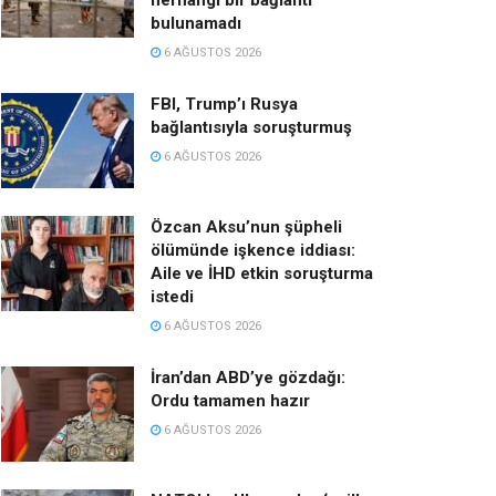
herhangi bir bağlantı
bulunamadı
6 AĞUSTOS 2026
FBI, Trump’ı Rusya
bağlantısıyla soruşturmuş
6 AĞUSTOS 2026
Özcan Aksu’nun şüpheli
ölümünde işkence iddiası:
Aile ve İHD etkin soruşturma
istedi
6 AĞUSTOS 2026
İran’dan ABD’ye gözdağı:
Ordu tamamen hazır
6 AĞUSTOS 2026