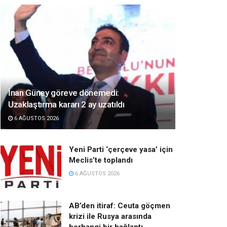
İnan Güney göreve dönemedi:
Uzaklaştırma kararı 2 ay uzatıldı
6 AĞUSTOS 2026
Yeni Parti ‘çerçeve yasa’ için
Meclis’te toplandı
6 AĞUSTOS 2026
AB’den itiraf: Ceuta göçmen
krizi ile Rusya arasında