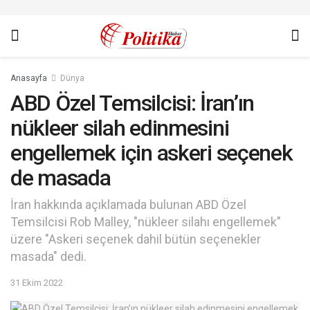
Anasayfa
Dünya
ABD Özel Temsilcisi: İran’ın
nükleer silah edinmesini
engellemek için askeri seçenek
de masada
İran hakkında açıklamada bulunan ABD Özel
Temsilcisi Rob Malley, "nükleer silahı engellemek"
üzere "Askeri seçenek dahil bütün seçenekler
masada" dedi.
31 Ekim 2022