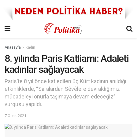
Anasayfa
Kadın
8. yılında Paris Katliamı: Adaleti
kadınlar sağlayacak
Paris’te 8 yıl önce katledilen üç Kürt kadının anıldığı
etkinliklerde, “Saralardan Sêvêlere devraldığımız
mücadeleyi onurla taşımaya devam edeceğiz”
vurgusu yapıldı.
7 Ocak 2021