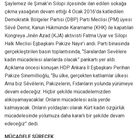
Şaylemez ile Şırnak’ın Silopi ilçesinde ilan edilen sokağa
çıkma yasağının devam ettiği 4 Ocak 2016’da katledilen
Demokratik Bölgeler Partisi (DBP) Parti Meclisi (PM) üyesi
Sêvê Demir, Kanun Hükmünde Kararname (KHK) ile kapatılan
Kongreya Jinên Azad (KJA) aktivisti Fatma Uyar ve Silopi
Halk Meclisi Eşbaşkanı Pakize Nayır’ı andı. Parti binasında
gerçekleştirilen basın toplantısında, “Saralardan Sevêlere
kadın mücadelesi alanlarda olacak” pankartı yer aldı.
Açıklama öncesi konuşan HDP Ankara İl Eşbaşkanı Perihan
Pakize Sinemillioğlu, “Bu ülke, gerçekten katliamlar ülkesi.
Ama biz Sêvêlerin, Pakizelerin, Fidanların yolunda yürümeye
devam edeceğiz. Hiçbir şekilde mücadelemizden
alıkoyamayacaklar. Onların mücadelesi asla yerde
kalmayacak. Onların yoldaşları olarak Kürt kadın özgürlük
mücadelesinde yolumuza daha kararlı bir şekilde devam
edeceğiz” dedi.
MÜCADELE SÜRECEK