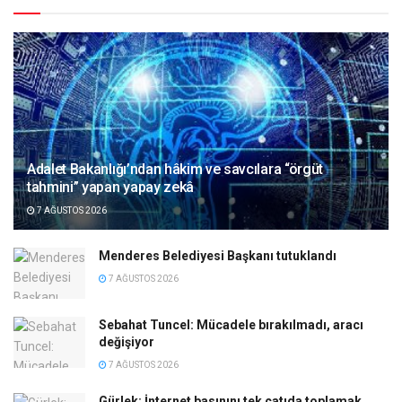
Adalet Bakanlığı’ndan hâkim ve savcılara “örgüt
tahmini” yapan yapay zekâ
7 AĞUSTOS 2026
Menderes Belediyesi Başkanı tutuklandı
7 AĞUSTOS 2026
Sebahat Tuncel: Mücadele bırakılmadı, aracı
değişiyor
7 AĞUSTOS 2026
Gürlek: İnternet basınını tek çatıda toplamak