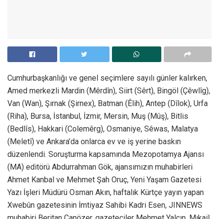
Cumhurbaşkanlığı ve genel seçimlere sayılı günler kalırken,
Amed merkezli Mardin (Mêrdîn), Siirt (Sêrt), Bingöl (Çêwlîg),
Van (Wan), Şırnak (Şirnex), Batman (Êlih), Antep (Dîlok), Urfa
(Riha), Bursa, İstanbul, İzmir, Mersin, Muş (Mûş), Bitlis
(Bedlîs), Hakkari (Colemêrg), Osmaniye, Sêwas, Malatya
(Meletî) ve Ankara’da onlarca ev ve iş yerine baskın
düzenlendi. Soruşturma kapsamında Mezopotamya Ajansı
(MA) editörü Abdurrahman Gök, ajansımızın muhabirleri
Ahmet Kanbal ve Mehmet Şah Oruç, Yeni Yaşam Gazetesi
Yazı İşleri Müdürü Osman Akın, haftalık Kürtçe yayın yapan
Xwebûn gazetesinin İmtiyaz Sahibi Kadri Esen, JINNEWS
muhabiri Beritan Canözer, gazeteciler Mehmet Yalçın, Mıkail