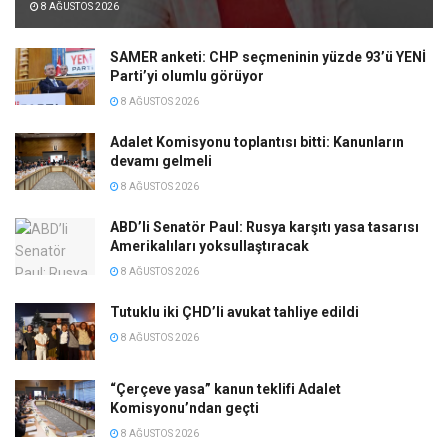
8 AĞUSTOS 2026
SAMER anketi: CHP seçmeninin yüzde 93’ü YENİ
Parti’yi olumlu görüyor
8 AĞUSTOS 2026
Adalet Komisyonu toplantısı bitti: Kanunların
devamı gelmeli
8 AĞUSTOS 2026
ABD’li Senatör Paul: Rusya karşıtı yasa tasarısı
Amerikalıları yoksullaştıracak
8 AĞUSTOS 2026
Tutuklu iki ÇHD’li avukat tahliye edildi
8 AĞUSTOS 2026
“Çerçeve yasa” kanun teklifi Adalet
Komisyonu’ndan geçti
8 AĞUSTOS 2026