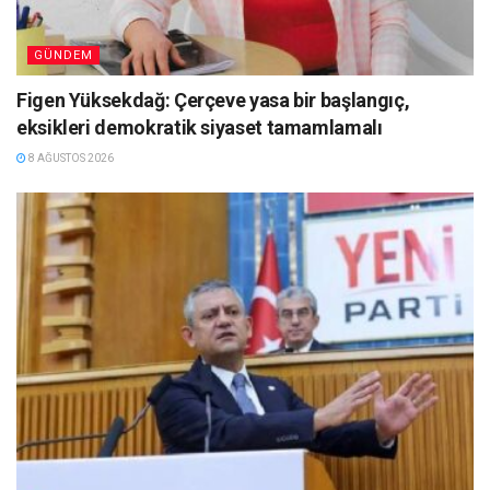
GÜNDEM
Figen Yüksekdağ: Çerçeve yasa bir başlangıç,
eksikleri demokratik siyaset tamamlamalı
8 AĞUSTOS 2026