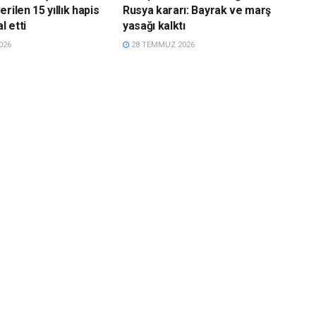
rilen 15 yıllık hapis
Rusya kararı: Bayrak ve marş
l etti
yasağı kalktı
026
28 TEMMUZ 2026