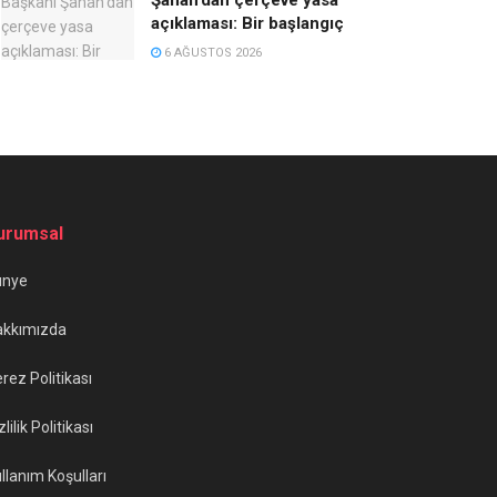
açıklaması: Bir başlangıç
6 AĞUSTOS 2026
urumsal
ünye
akkımızda
rez Politikası
zlilik Politikası
llanım Koşulları