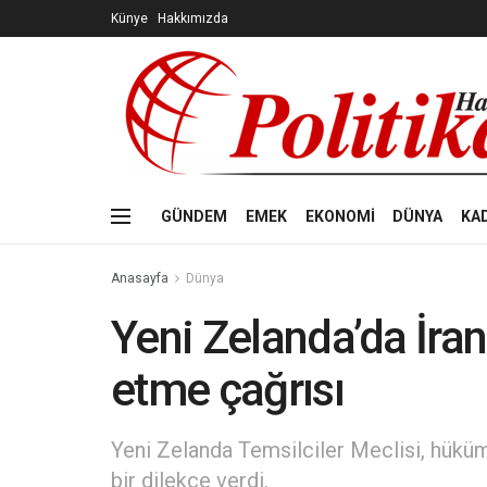
Künye
Hakkımızda
GÜNDEM
EMEK
EKONOMİ
DÜNYA
KA
Anasayfa
Dünya
Yeni Zelanda’da İran 
etme çağrısı
Yeni Zelanda Temsilciler Meclisi, hüküme
bir dilekçe verdi.