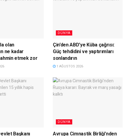
DÜNYA
la olan
Çin’den ABD’ye Küba çağrısı:
ın ne kadar
Güç tehdidini ve yaptırımları
tahmin etmek zor
sonlandırın
026
1 AĞUSTOS 2026
DÜNYA
Devlet Başkanı
Avrupa Cimnastik Birliği’nden