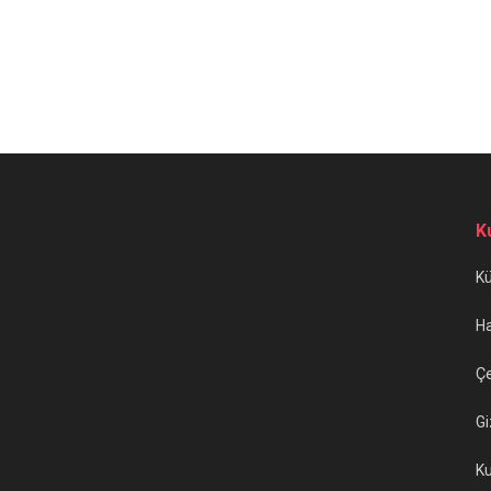
K
K
H
Çe
Gi
Ku