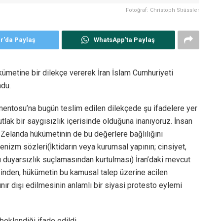
Fotoğraf: Christoph Strässler
er'da Paylaş
WhatsApp'ta Paylaş
kümetine bir dilekçe vererek İran İslam Cumhuriyeti
ndu.
mentosu’na bugün teslim edilen dilekçede şu ifadelere yer
utlak bir saygısızlık içerisinde olduğuna inanıyoruz. İnsan
 Zelanda hükümetinin de bu değerlere bağlılığını
nizm sözleri(İktidarın veya kurumsal yapının; cinsiyet,
arşı duyarsızlık suçlamasından kurtulması) İran’daki mevcut
ğinden, hükümetin bu kamusal talep üzerine acilen
nır dışı edilmesinin anlamlı bir siyasi protesto eylemi
beklendiği ifade edildi.