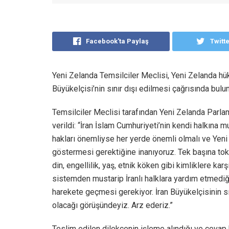
Facebook'ta Paylaş
Twitt
Yeni Zelanda Temsilciler Meclisi, Yeni Zelanda hü
Büyükelçisi’nin sınır dışı edilmesi çağrısında bulu
Temsilciler Meclisi tarafından Yeni Zelanda Parla
verildi: “İran İslam Cumhuriyeti’nin kendi halkına m
hakları önemliyse her yerde önemli olmalı ve Yeni
göstermesi gerektiğine inanıyoruz. Tek başına toke
din, engellilik, yaş, etnik köken gibi kimliklere k
sistemden mustarip İranlı halklara yardım etmedi
harekete geçmesi gerekiyor. İran Büyükelçisinin sı
olacağı görüşündeyiz. Arz ederiz.”
Teslim edilen dilekçenin işleme alındığı ve cevap 