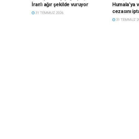
İran’ı ağır şekilde vuruyor
Humala’ya ve
cezasını ipta
31 TEMMUZ 2026
31 TEMMUZ 2