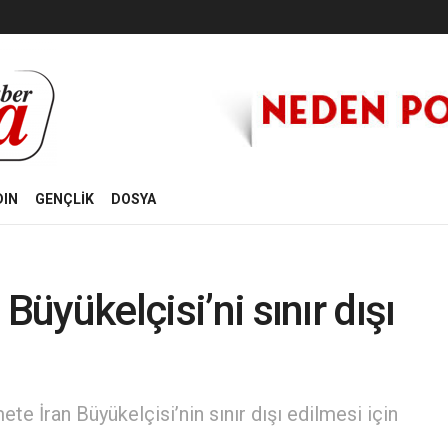
DIN
GENÇLİK
DOSYA
Büyükelçisi’ni sınır dışı
te İran Büyükelçisi’nin sınır dışı edilmesi için