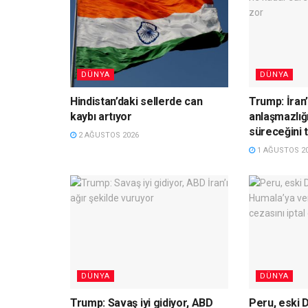
DÜNYA
DÜNYA
Hindistan’daki sellerde can
Trump: İran’
kaybı artıyor
anlaşmazlığ
süreceğini 
2 AĞUSTOS 2026
1 AĞUSTOS 2
DÜNYA
DÜNYA
Trump: Savaş iyi gidiyor, ABD
Peru, eski 