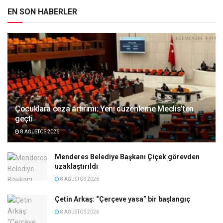
EN SON HABERLER
Çocuklara ceza artırımı: Yeni düzenleme Meclis’ten
geçti
8 AĞUSTOS 2026
Menderes Belediye Başkanı Çiçek görevden
uzaklaştırıldı
8 AĞUSTOS 2026
Çetin Arkaş: “Çerçeve yasa” bir başlangıç
8 AĞUSTOS 2026