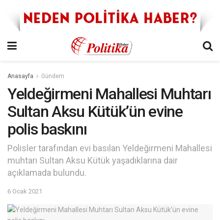
Anasayfa
Gündem
Yeldeğirmeni Mahallesi Muhtarı
Sultan Aksu Kütük’ün evine
polis baskını
Polisler tarafından evi basılan Yeldeğirmeni Mahallesi
muhtarı Sultan Aksu Kütük yaşadıklarına dair
açıklamada bulundu.
6 Ocak 2021