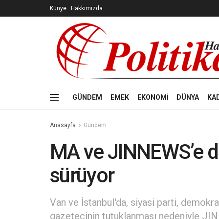
Künye
Hakkımızda
GÜNDEM
EMEK
EKONOMİ
DÜNYA
KA
Anasayfa
Gündem
MA ve JINNEWS’e da
sürüyor
Van ve İstanbul'da, siyasi parti, demokra
gazetecinin tutuklanması nedeniyle J