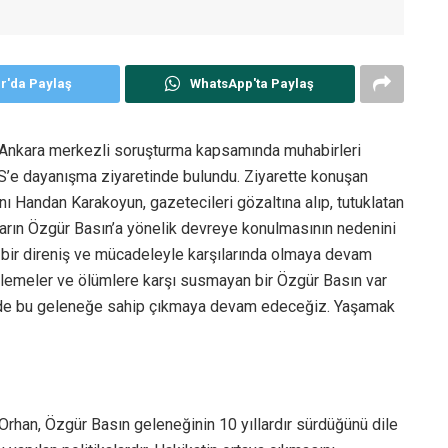
er'da Paylaş
WhatsApp'ta Paylaş
ri, Ankara merkezli soruşturma kapsamında muhabirleri
e dayanışma ziyaretinde bulundu. Ziyarette konuşan
ı Handan Karakoyun, gazetecileri gözaltına alıp, tutuklatan
onların Özgür Basın’a yönelik devreye konulmasının nedenini
k bir direniş ve mücadeleyle karşılarında olmaya devam
lemeler ve ölümlere karşı susmayan bir Özgür Basın var
 de bu geleneğe sahip çıkmaya devam edeceğiz. Yaşamak
han, Özgür Basın geleneğinin 10 yıllardır sürdüğünü dile