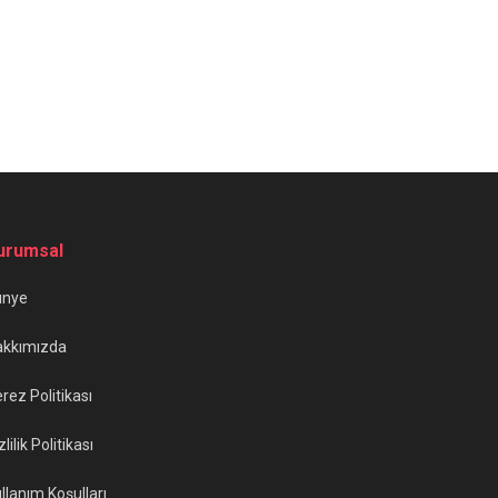
urumsal
ünye
akkımızda
rez Politikası
zlilik Politikası
llanım Koşulları