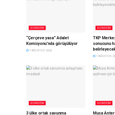
GÜNDEM
GÜNDEM
“Çerçeve yasa” Adalet
TKP Merkez
Komisyonu’nda görüşülüyor
sonucunu hal
belirleyecek
7 AĞUSTOS 2026
7 AĞUSTOS 2
GÜNDEM
GÜNDEM
3 ülke ortak savunma
Musa Anter 