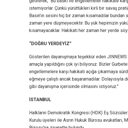
getirerek, “Bu baskı ve engellemeler hakikate karşı
istemiyorlar. Çünkü yürüttükleri kirli bir savaş prat
Basın’ın sesini hiç bir zaman kısamadılar bundan 
zaman yere düşmeyecektir. Bu yük hepimizin yükü, 
kısamayacaklar. Hakikati her zaman her yerde söy
“DOĞRU YERDEYİZ”
Gösterilen dayanışmaya teşekkür eden JINNEWS muha
amaçla yapıldığını çok iyi biliyoruz. Bizler Gurbe
engellemelere karşı hakikati açığa çıkarmaya sürdü
eğmeye çalıştı ancak başaramadılar. Dolayısıyla d
gibi dayanışma içerisinde olmasını istiyoruz.”
İSTANBUL
Halkların Demokratik Kongresi (HDK) Eş Sözcüler
Kurulu üyeleri ile Asrın Hukuk Bürosu avukatları,
Bürosu’na ziyarette bulundu.