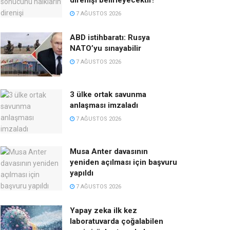
direnişi belirleyecektir!
7 AĞUSTOS 2026
ABD istihbaratı: Rusya
NATO’yu sınayabilir
7 AĞUSTOS 2026
3 ülke ortak savunma
anlaşması imzaladı
7 AĞUSTOS 2026
Musa Anter davasının
yeniden açılması için başvuru
yapıldı
7 AĞUSTOS 2026
Yapay zeka ilk kez
laboratuvarda çoğalabilen