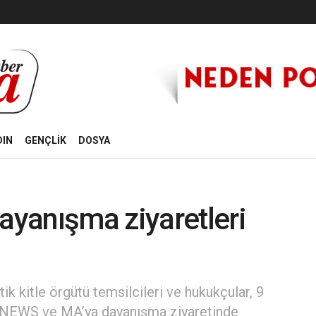
DIN
GENÇLİK
DOSYA
yanışma ziyaretleri
tik kitle örgütü temsilcileri ve hukukçular, 9
INNEWS ve MA’ya dayanışma ziyaretinde