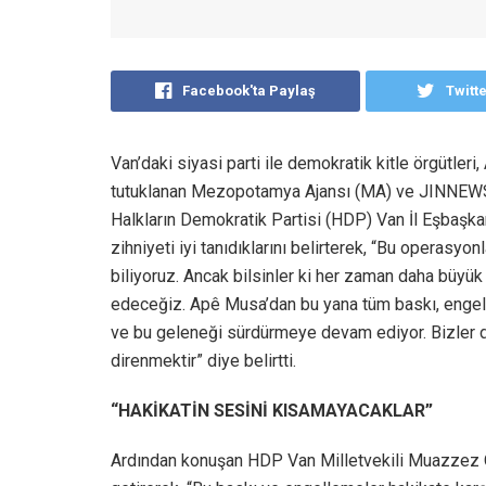
Facebook'ta Paylaş
Twitt
Van’daki siyasi parti ile demokratik kitle örgütle
tutuklanan Mezopotamya Ajansı (MA) ve JINNEWS’
Halkların Demokratik Partisi (HDP) Van İl Eşbaşkan
zihniyeti iyi tanıdıklarını belirterek, “Bu operasy
biliyoruz. Ancak bilsinler ki her zaman daha büyü
edeceğiz. Apê Musa’dan bu yana tüm baskı, engel
ve bu geleneği sürdürmeye devam ediyor. Bizler
direnmektir” diye belirtti.
“HAKİKATİN SESİNİ KISAMAYACAKLAR”
Ardından konuşan HDP Van Milletvekili Muazzez Or