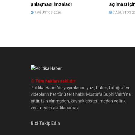
anlaşması imzaladı
açılması içi
7 AĞUSTOS 2026
7 AĞUSTOS 2
© Tüm hakları saklıdır
Politika Haber'de yayımlanan yazı, haber, fotoğraf ve
videoların her türlü telif hakkı Mustafa Suphi Vakfı'na
aittir. İzin alınmadan, kaynak gösterilmeden ve link
verilmeden alıntılanamaz.
Bizi Takip Edin