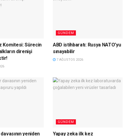
GÜNDEM
 Komitesi: Sürecin
ABD istihbaratı: Rusya NATO’yu
kların direnişi
sınayabilir
tir!
7 AĞUSTOS 2026
026
GÜNDEM
davasının yeniden
Yapay zeka ilk kez