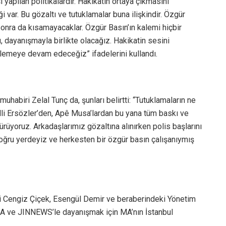
 yapılan politikalardır. Hakikatin ortaya çıkmasını
iği var. Bu gözaltı ve tutuklamalar buna ilişkindir. Özgür
sonra da kısamayacaklar. Özgür Basın’ın kalemi hiçbir
dayanışmayla birlikte olacağız. Hakikatin sesini
lemeye devam edeceğiz” ifadelerini kullandı.
biri Zelal Tunç da, şunları belirtti: “Tutuklamaların ne
telli Ersözler’den, Apê Musa’lardan bu yana tüm baskı ve
rüyoruz. Arkadaşlarımız gözaltına alınırken polis başlarını
oğru yerdeyiz ve herkesten bir özgür basın çalışanıymış
i Cengiz Çiçek, Esengül Demir ve beraberindeki Yönetim
 MA ve JINNEWS’le dayanışmak için MA’nın İstanbul