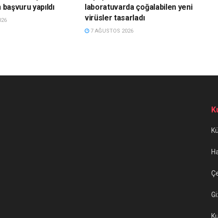
n başvuru yapıldı
laboratuvarda çoğalabilen yeni
virüsler tasarladı
026
7 AĞUSTOS 2026
K
K
H
Çe
Gi
Ku