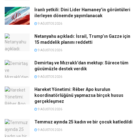
İranlı yetkili: Dini Lider Hamaney’in görüntüleri
ilerleyen dönemde yayımlanacak
9 AĞUSTOS 2026
Netanyahu açıkladı: İsrail, Trump’ın Gazze için
15 maddelik planını reddetti
9 AĞUSTOS 2026
Demirtaş ve Mızraklı’dan mektup: Sürece tüm
gücümüzle destek verdik
9 AĞUSTOS 2026
Hareket Yönetimi: Rêber Apo kurulun
koordinatörlüğünü yapmazsa birçok husus
gerçekleşmez
9 AĞUSTOS 2026
Temmuz ayında 25 kadın ve bir çocuk katledildi
9 AĞUSTOS 2026