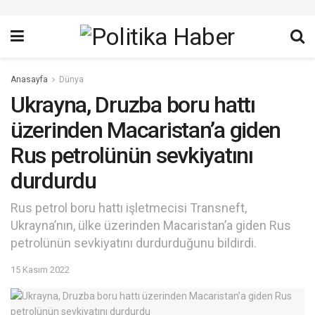
Anasayfa
Dünya
Ukrayna, Druzba boru hattı
üzerinden Macaristan’a giden
Rus petrolünün sevkiyatını
durdurdu
Rus petrol boru hattı işletmecisi Transneft,
Ukrayna’nın, ülke üzerinden Macaristan’a giden Rus
petrolünün sevkiyatını durdurduğunu bildirdi.
15 Kasım 2022