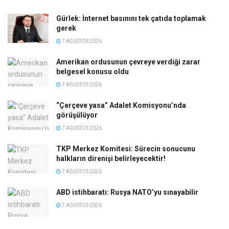
Gürlek: İnternet basınını tek çatıda toplamak
gerek
7 AĞUSTOS 2026
Amerikan ordusunun çevreye verdiği zarar
belgesel konusu oldu
7 AĞUSTOS 2026
“Çerçeve yasa” Adalet Komisyonu’nda
görüşülüyor
7 AĞUSTOS 2026
TKP Merkez Komitesi: Sürecin sonucunu
halkların direnişi belirleyecektir!
7 AĞUSTOS 2026
ABD istihbaratı: Rusya NATO’yu sınayabilir
7 AĞUSTOS 2026