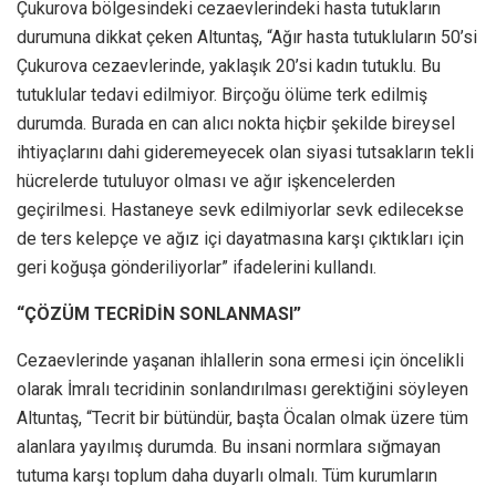
Çukurova bölgesindeki cezaevlerindeki hasta tutukların
durumuna dikkat çeken Altuntaş, “Ağır hasta tutukluların 50’si
Çukurova cezaevlerinde, yaklaşık 20’si kadın tutuklu. Bu
tutuklular tedavi edilmiyor. Birçoğu ölüme terk edilmiş
durumda. Burada en can alıcı nokta hiçbir şekilde bireysel
ihtiyaçlarını dahi gideremeyecek olan siyasi tutsakların tekli
hücrelerde tutuluyor olması ve ağır işkencelerden
geçirilmesi. Hastaneye sevk edilmiyorlar sevk edilecekse
de ters kelepçe ve ağız içi dayatmasına karşı çıktıkları için
geri koğuşa gönderiliyorlar” ifadelerini kullandı.
“ÇÖZÜM TECRİDİN SONLANMASI”
Cezaevlerinde yaşanan ihlallerin sona ermesi için öncelikli
olarak İmralı tecridinin sonlandırılması gerektiğini söyleyen
Altuntaş, “Tecrit bir bütündür, başta Öcalan olmak üzere tüm
alanlara yayılmış durumda. Bu insani normlara sığmayan
tutuma karşı toplum daha duyarlı olmalı. Tüm kurumların