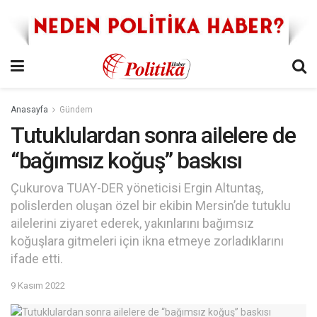
Anasayfa
Gündem
Tutuklulardan sonra ailelere de
“bağımsız koğuş” baskısı
Çukurova TUAY-DER yöneticisi Ergin Altuntaş,
polislerden oluşan özel bir ekibin Mersin’de tutuklu
ailelerini ziyaret ederek, yakınlarını bağımsız
koğuşlara gitmeleri için ikna etmeye zorladıklarını
ifade etti.
9 Kasım 2022