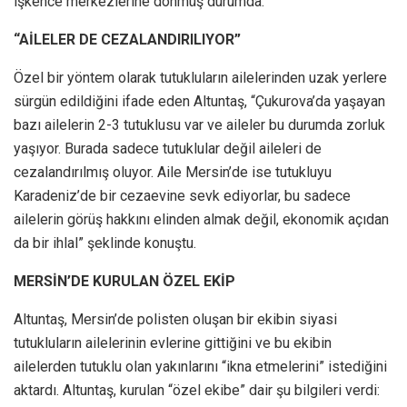
işkence merkezlerine dönmüş durumda.”
“AİLELER DE CEZALANDIRILIYOR”
Özel bir yöntem olarak tutukluların ailelerinden uzak yerlere
sürgün edildiğini ifade eden Altuntaş, “Çukurova’da yaşayan
bazı ailelerin 2-3 tutuklusu var ve aileler bu durumda zorluk
yaşıyor. Burada sadece tutuklular değil aileleri de
cezalandırılmış oluyor. Aile Mersin’de ise tutukluyu
Karadeniz’de bir cezaevine sevk ediyorlar, bu sadece
ailelerin görüş hakkını elinden almak değil, ekonomik açıdan
da bir ihlal” şeklinde konuştu.
MERSİN’DE KURULAN ÖZEL EKİP
Altuntaş, Mersin’de polisten oluşan bir ekibin siyasi
tutukluların ailelerinin evlerine gittiğini ve bu ekibin
ailelerden tutuklu olan yakınlarını “ikna etmelerini” istediğini
aktardı. Altuntaş, kurulan “özel ekibe” dair şu bilgileri verdi: