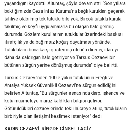
yaşandığını kaydetti. Altuntaş, şöyle devam etti: “Son yıllara
baktığımızda Ceza İnfaz Kurumu’na bağlı kuruldan geçerek
tahliye olabilmiş tek tutuklu bile yok. Birçok tutuklu kurula
takılmış ve keyfi uygulamalarla bu olağan hale gelmiş
durumda. Gözlem kurullarının tutuklular üzerindeki baskısı
itirafçılık ya da bağımsız koğuş dayatması yönünde.
Tutukluların buna karşı göstermiş olduğu direniş, idareyi
daha da saldırgan hale getiriyor ve Tarsus Cezaevi bir
bütünen sürgün yerine dönüşmüş durumda” diye belirtti.
Tarsus Cezaevi’nden 100’e yakın tutuklunun Ereğli ve
Antalya Yüksek Güvenlikli Cezaevi’ne sürgün edildiğini
belirten Altuntaş, “Bu sürgünler esnasında darp, işkence ve
kötü muameleye maruz kaldıkları bilgisi geliyor.
Götürüldükleri cezaevlerinde tekli hücreye atılıp, tutukluların
birbiriyle olan iletişimi kesilmek isteniyor” dedi.
KADIN CEZAEVİ: RİNGDE CİNSEL TACİZ