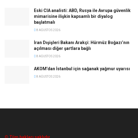
Eski CIA analisti: ABD, Rusya ile Avrupa güvenlik
mimarisine ilişkin kapsamlı bir diyalog
başlatmalı
8 AĞUSTOS 2026
İran Dışişleri Bakanı Arakçi: Hürmüz Boğazı’nın
açılması diğer şartlara bağlı
8 AĞUSTOS 2026
AKOM’dan İstanbul için sağanak yağmur uyarısı
8 AĞUSTOS 2026
© Tüm hakları saklıdır