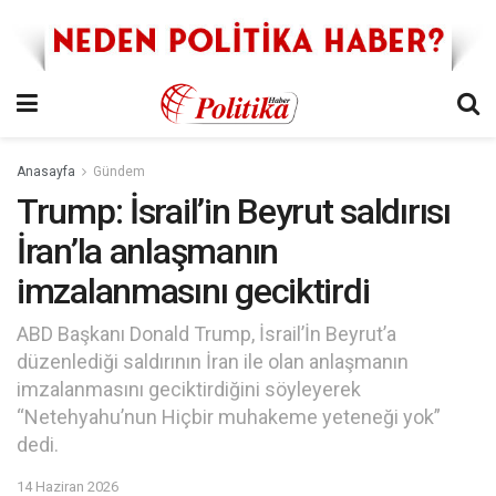
Anasayfa
Gündem
Trump: İsrail’in Beyrut saldırısı
İran’la anlaşmanın
imzalanmasını geciktirdi
ABD Başkanı Donald Trump, İsrail’İn Beyrut’a
düzenlediği saldırının İran ile olan anlaşmanın
imzalanmasını geciktirdiğini söyleyerek
“Netehyahu’nun Hiçbir muhakeme yeteneği yok”
dedi.
14 Haziran 2026