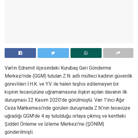
Van’ın Edremit ilçesindeki Kurubaş Geri Gönderme
Merkezi’nde (GGM) tutulan Z.N. adlı mülteci kadının güvenlik
görevlileri İ.H.K. ve Y.V. ile halen teşhis edilemeyen bir
kişinin tecavüzüne uğramamasına ilişkin açılan davanın ilk
duruşması 22 Kasım 2020’de görülmüştü. Van 1’inci Ağır
Ceza Mahkemesi’nde görülen duruşmada Z.N.’nin tecavüze
uğradığı GGM’de 4 ay tutulduğu ortaya çıkmış ve kentteki
Şiddet Önleme ve İzleme Merkezi’ne (ŞÖNİM)
gönderilmişti.