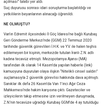
açılması” talebi yer aldı.
Suç duyurusu sonrası idari soruşturma başlatıldığı ve
yetkililerin beyanlarının alınacağı öğrenildi.
NE OLMUŞTU?
Van’ın Edremit ilçesindeki İl Göç İdaresi’ne bağlı Kurubaş
Geri Gönderme Merkezi’nde (GGM) 22 Temmuz 2020
tarihinde güvenlik görevlileri İ.H.K. ve Y.V. ile halen teşhis
edilemeyen bir kişinin, merkezde tutulan İranlı Z.N. adlı
kadına tecavüz etmişti. Mezopotamya Ajansı (MA)
tarafından ilk olarak 14 Kasım’da yapılan haberle (link)
kamuoyuna duyurulan olaya ilişkin “Nitelikli cinsel saldırı”
suçlamasıyla 2 güvenlik görevlisi hakkında dava açılmıştı.
Sanıklar ilk defa 26 Kasım’da Van 1’inci Ağır Ceza
Mahkemesi’nde hakim karşısına çıktı. Gazeteciler ve
izleyicilerin takip etmesine izin verilmeyen duruşmada,
Z.N.’nin tecavüze uğradığı Kurubaş GGM’de 4 ay tutulduğu