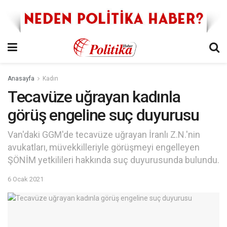
Anasayfa
Kadın
Tecavüze uğrayan kadınla
görüş engeline suç duyurusu
Van'daki GGM'de tecavüze uğrayan İranlı Z.N.'nin
avukatları, müvekkilleriyle görüşmeyi engelleyen
ŞÖNİM yetkilileri hakkında suç duyurusunda bulundu.
6 Ocak 2021