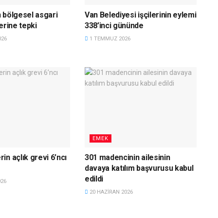
 bölgesel asgari
Van Belediyesi işçilerinin eylemi
erine tepki
338’inci gününde
026
1 TEMMUZ 2026
EMEK
in açlık grevi 6’ncı
301 madencinin ailesinin
davaya katılım başvurusu kabul
edildi
026
20 HAZIRAN 2026