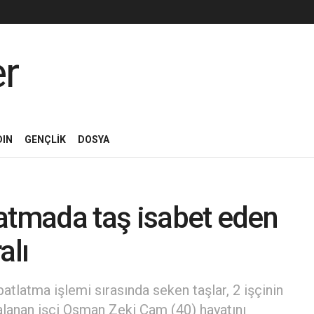
DIN
GENÇLİK
DOSYA
atmada taş isabet eden
alı
tlatma işlemi sırasında seken taşlar, 2 işçinin
ralanan işçi Osman Zeki Çam (40) hayatını