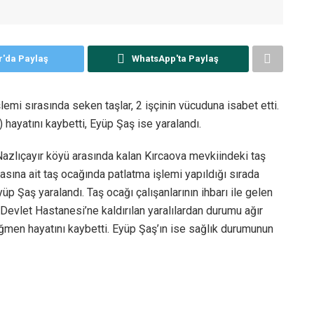
r'da Paylaş
WhatsApp'ta Paylaş
emi sırasında seken taşlar, 2 işçinin vücuduna isabet etti.
 hayatını kaybetti, Eyüp Şaş ise yaralandı.
azlıçayır köyü arasında kalan Kırcaova mevkiindeki taş
sına ait taş ocağında patlatma işlemi yapıldığı sırada
p Şaş yaralandı. Taş ocağı çalışanlarının ihbarı ile gelen
evlet Hastanesi’ne kaldırılan yaralılardan durumu ağır
men hayatını kaybetti. Eyüp Şaş’ın ise sağlık durumunun