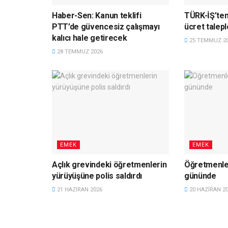
Haber-Sen: Kanun teklifi
TÜRK-İŞ’ten
PTT’de güvencesiz çalışmayı
ücret talepl
kalıcı hale getirecek
25 TEMMUZ 2
28 TEMMUZ 2026
EMEK
EMEK
Açlık grevindeki öğretmenlerin
Öğretmenler
yürüyüşüne polis saldırdı
gününde
21 HAZIRAN 2026
20 HAZIRAN 2