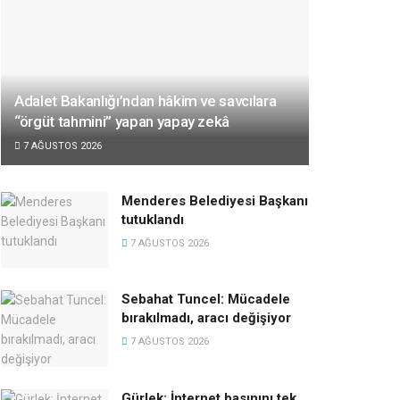
Adalet Bakanlığı’ndan hâkim ve savcılara
“örgüt tahmini” yapan yapay zekâ
7 AĞUSTOS 2026
Menderes Belediyesi Başkanı
tutuklandı
7 AĞUSTOS 2026
Sebahat Tuncel: Mücadele
bırakılmadı, aracı değişiyor
7 AĞUSTOS 2026
Gürlek: İnternet basınını tek