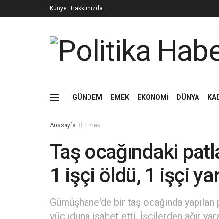
Künye
Hakkımızda
GÜNDEM
EMEK
EKONOMİ
DÜNYA
KA
Anasayfa
Emek
Taş ocağındaki patl
1 işçi öldü, 1 işçi yar
Gümüşhane'de bir taş ocağında yapılan pa
vücuduna isabet etti. İşçilerden ağır ya