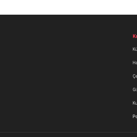
K
K
H
Çe
Gi
Ku
Po