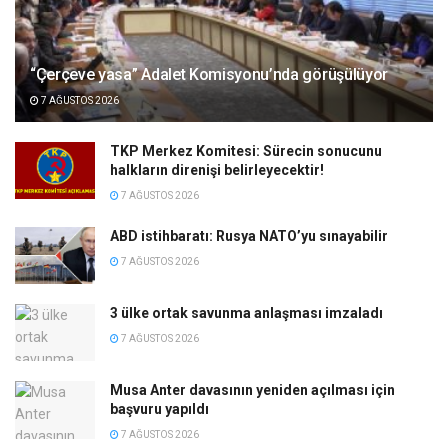
“Çerçeve yasa” Adalet Komisyonu’nda görüşülüyor
7 AĞUSTOS 2026
TKP Merkez Komitesi: Sürecin sonucunu
halkların direnişi belirleyecektir!
7 AĞUSTOS 2026
ABD istihbaratı: Rusya NATO’yu sınayabilir
7 AĞUSTOS 2026
3 ülke ortak savunma anlaşması imzaladı
7 AĞUSTOS 2026
Musa Anter davasının yeniden açılması için
başvuru yapıldı
7 AĞUSTOS 2026