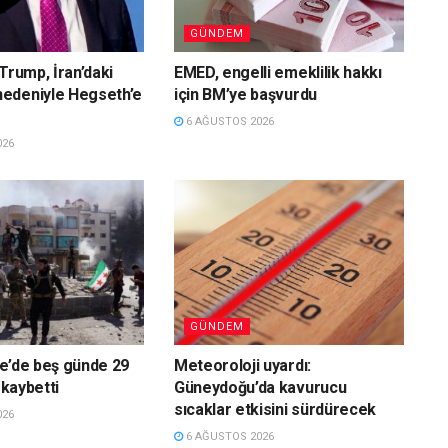
GÜNDEM
Trump, İran’daki
EMED, engelli emeklilik hakkı
edeniyle Hegseth’e
için BM’ye başvurdu
6 AĞUSTOS 2026
026
GÜNDEM
e’de beş günde 29
Meteoroloji uyardı:
 kaybetti
Güneydoğu’da kavurucu
sıcaklar etkisini sürdürecek
026
6 AĞUSTOS 2026