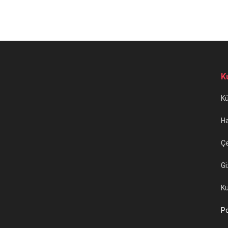
K
K
H
Çe
Gi
Ku
Po