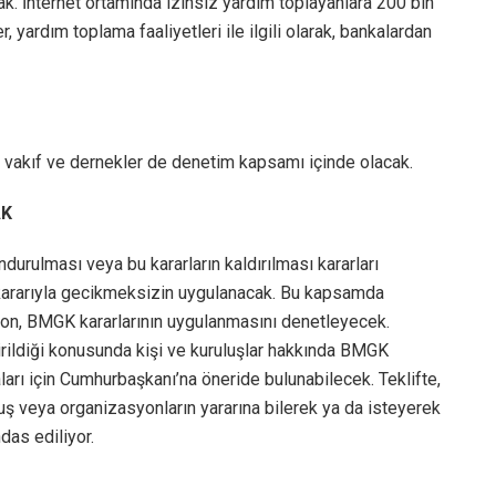
k. İnternet ortamında izinsiz yardım toplayanlara 200 bin
 yardım toplama faaliyetleri ile ilgili olarak, bankalardan
 vakıf ve dernekler de denetim kapsamı içinde olacak.
AK
ondurulması veya bu kararların kaldırılması kararları
kararıyla gecikmeksizin uygulanacak. Bu kapsamda
on, BMGK kararlarının uygulanmasını denetleyecek.
irildiği konusunda kişi ve kuruluşlar hakkında BMGK
aları için Cumhurbaşkanı’na öneride bulunabilecek. Teklifte,
luş veya organizasyonların yararına bilerek ya da isteyerek
das ediliyor.