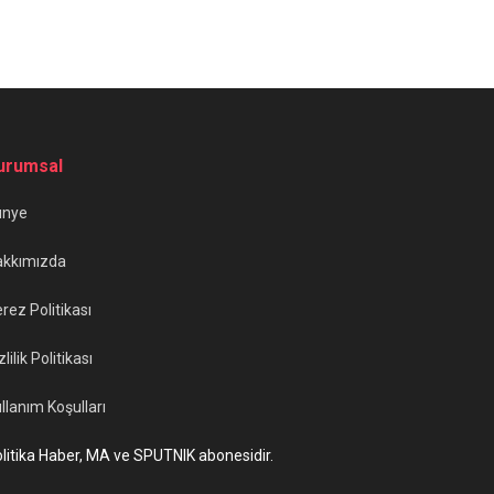
urumsal
ünye
akkımızda
rez Politikası
zlilik Politikası
llanım Koşulları
litika Haber, MA ve SPUTNIK abonesidir.