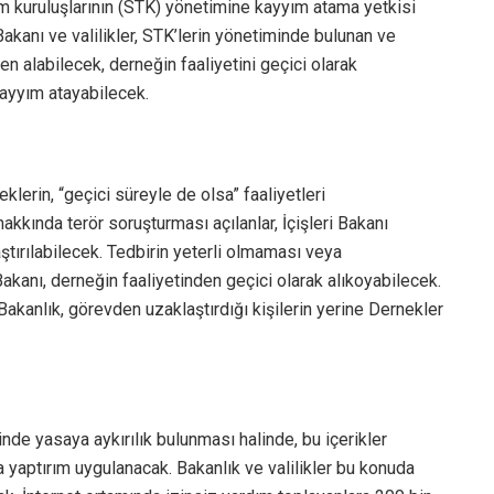
plum kuruluşlarının (STK) yönetimine kayyım atama yetkisi
Bakanı ve valilikler, STK’lerin yönetiminde bulunan ve
n alabilecek, derneğin faaliyetini geçici olarak
kayyım atayabilecek.
eklerin, “geçici süreyle de olsa” faaliyetleri
kkında terör soruşturması açılanlar, İçişleri Bakanı
ştırılabilecek. Tedbirin yeterli olmaması veya
akanı, derneğin faaliyetinden geçici olarak alıkoyabilecek.
akanlık, görevden uzaklaştırdığı kişilerin yerine Dernekler
inde yasaya aykırılık bulunması halinde, bu içerikler
 yaptırım uygulanacak. Bakanlık ve valilikler bu konuda