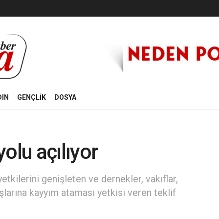
DIN
GENÇLİK
DOSYA
olu açılıyor
etkilerini genişleten ve dernekler, vakıflar,
uşlarına kayyım ataması yetkisi veren teklif