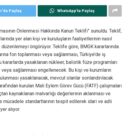
er'da Paylaş
WhatsApp'ta Paylaş
lmasının Önlenmesi Hakkında Kanun Teklifi” sunuldu. Teklif,
ında yer alan kişi ve kuruluşların faaliyetlerinin nasıl
ğı düzenlemeyi öngörüyor. Teklife göre, BMGK kararlarında
ararına fon toplanması veya sağlanması, Türkiye’de iş
bu kararlarda yasaklanan nükleer, balistik füze programları
ası veya sağlanması engellenecek. Bu kişi ve kurumların
 bulunması yasaklanacak, mevcut olanlar sonlandırılacak.
tarafından kurulan Mali Eylem Görev Gücü (FATF) çalışmaları
tan kaynaklanan malvarlığı değerlerinin aklanması ve
 mücadele standartlarının tespit edilerek idari ve adli
yer alıyor.