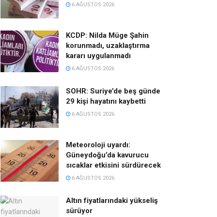
6 AĞUSTOS 2026
KCDP: Nilda Müge Şahin
korunmadı, uzaklaştırma
kararı uygulanmadı
6 AĞUSTOS 2026
SOHR: Suriye’de beş günde
29 kişi hayatını kaybetti
6 AĞUSTOS 2026
Meteoroloji uyardı:
Güneydoğu’da kavurucu
sıcaklar etkisini sürdürecek
6 AĞUSTOS 2026
Altın fiyatlarındaki yükseliş
sürüyor