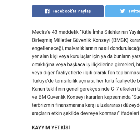
Facebook'ta Paylaş
Twitt
Meclis’e 43 maddelik “Kitle İmha Silahlarının Yayı
Birleşmiş Milletler Güvenlik Konseyi (BMGK) kararlar
engelleneceği, malvarlıklarının nasıl dondurulaca
yer alan kişi veya kuruluşlar için ya da bunların y
ortaklığına veya başkaca iş ilişkilerine girmeleri, 
veya diğer faaliyetlerle ilgili olarak fon toplanm
Türkiye’de temsilcilik açması, her türlü faaliyette
Kanun teklifinin genel gerekçesinde G-7 ülkeleri 
ve BM Güvenlik Konseyi kararları kapsamında “Suç
terörizmin finansmanına karşı uluslararası düzeyde
araçların etkin şekilde devreye konması” ifadeleri 
KAYYIM YETKİSİ