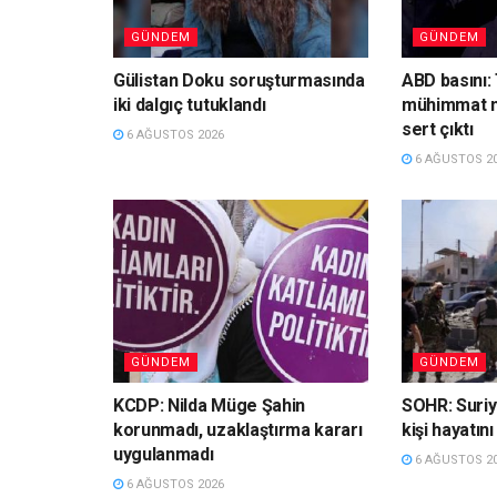
GÜNDEM
GÜNDEM
Gülistan Doku soruşturmasında
ABD basını: 
iki dalgıç tutuklandı
mühimmat n
sert çıktı
6 AĞUSTOS 2026
6 AĞUSTOS 2
GÜNDEM
GÜNDEM
KCDP: Nilda Müge Şahin
SOHR: Suriy
korunmadı, uzaklaştırma kararı
kişi hayatını
uygulanmadı
6 AĞUSTOS 2
6 AĞUSTOS 2026