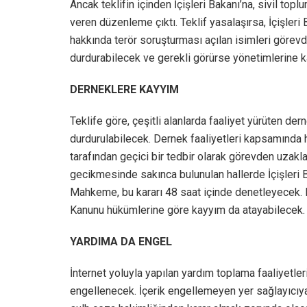
Ancak teklifin içinden İçişleri Bakanı’na, sivil to
veren düzenleme çıktı. Teklif yasalaşırsa, İçişleri 
hakkında terör soruşturması açılan isimleri görevde
durdurabilecek ve gerekli görürse yönetimlerine 
DERNEKLERE KAYYIM
Teklife göre, çeşitli alanlarda faaliyet yürüten dern
durdurulabilecek. Dernek faaliyetleri kapsamında ha
tarafından geçici bir tedbir olarak görevden uzakla
gecikmesinde sakınca bulunulan hallerde İçişleri B
Mahkeme, bu kararı 48 saat içinde denetleyecek. B
Kanunu hükümlerine göre kayyım da atayabilecek.
YARDIMA DA ENGEL
İnternet yoluyla yapılan yardım toplama faaliyetler
engellenecek. İçerik engellemeyen yer sağlayıcıya