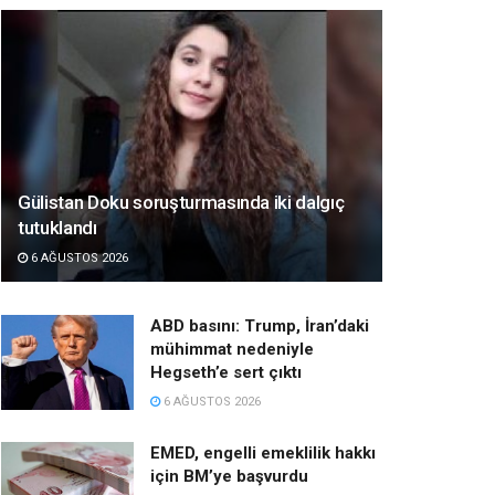
Gülistan Doku soruşturmasında iki dalgıç
tutuklandı
6 AĞUSTOS 2026
ABD basını: Trump, İran’daki
mühimmat nedeniyle
Hegseth’e sert çıktı
6 AĞUSTOS 2026
EMED, engelli emeklilik hakkı
için BM’ye başvurdu