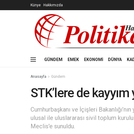
Künye
Hakkımızda
GÜNDEM
EMEK
EKONOMİ
DÜNYA
KA
Anasayfa
Gündem
STK’lere de kayyım y
Cumhurbaşkanı ve İçişleri Bakanlığı’nın y
ulusal ile uluslararası sivil toplum kurul
Meclis'e sunuldu.