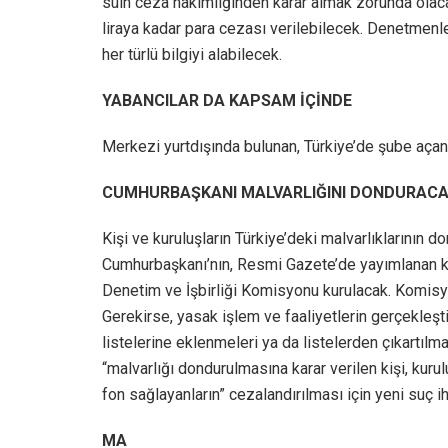
sulh ceza hakimliğinden karar almak zorunda olaca
liraya kadar para cezası verilebilecek. Denetmenler,
her türlü bilgiyi alabilecek.
YABANCILAR DA KAPSAM İÇİNDE
Merkezi yurtdışında bulunan, Türkiye’de şube açan
CUMHURBAŞKANI MALVARLIĞINI DONDURAC
Kişi ve kuruluşların Türkiye’deki malvarlıklarının d
Cumhurbaşkanı’nın, Resmi Gazete’de yayımlanan 
Denetim ve İşbirliği Komisyonu kurulacak. Komisy
Gerekirse, yasak işlem ve faaliyetlerin gerçekleşt
listelerine eklenmeleri ya da listelerden çıkartılm
“malvarlığı dondurulmasına karar verilen kişi, kuru
fon sağlayanların” cezalandırılması için yeni suç ih
MA