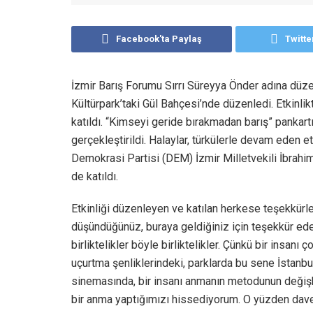
Facebook'ta Paylaş
Twitte
İzmir Barış Forumu Sırrı Süreyya Önder adına düze
Kültürpark’taki Gül Bahçesi’nde düzenledi. Etkinlik
katıldı. “Kimseyi geride bırakmadan barış” pankartı 
gerçekleştirildi. Halaylar, türkülerle devam eden etk
Demokrasi Partisi (DEM) İzmir Milletvekili İbrahi
de katıldı.
Etkinliği düzenleyen ve katılan herkese teşekkürle
düşündüğünüz, buraya geldiğiniz için teşekkür ed
birliktelikler böyle birliktelikler. Çünkü bir insa
uçurtma şenliklerindeki, parklarda bu sene İstanbul
sinemasında, bir insanı anmanın metodunun değiş
bir anma yaptığımızı hissediyorum. O yüzden dav