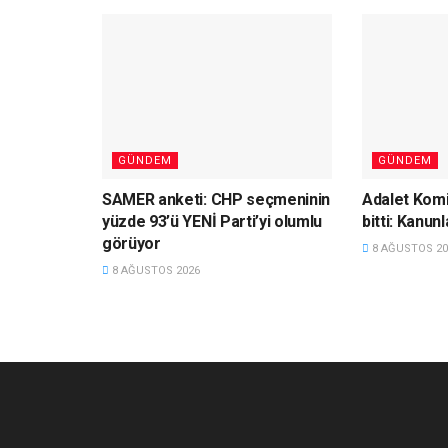
GÜNDEM
GÜNDEM
SAMER anketi: CHP seçmeninin
Adalet Komi
yüzde 93’ü YENİ Parti’yi olumlu
bitti: Kanun
görüyor
8 AĞUSTOS 20
8 AĞUSTOS 2026