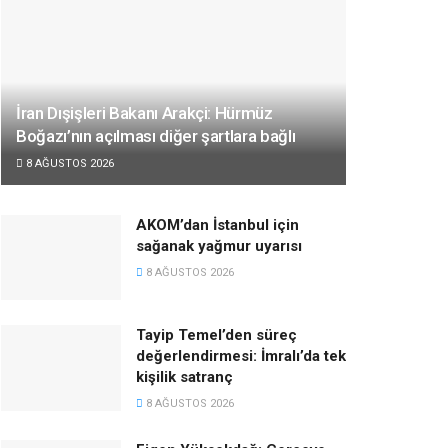
İran Dışişleri Bakanı Arakçi: Hürmüz
Boğazı’nın açılması diğer şartlara bağlı
8 AĞUSTOS 2026
AKOM’dan İstanbul için
sağanak yağmur uyarısı
8 AĞUSTOS 2026
Tayip Temel’den süreç
değerlendirmesi: İmralı’da tek
kişilik satranç
8 AĞUSTOS 2026