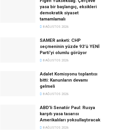
Figen Yüksekdağ: Çerçeve
yasa bir başlangıç, eksikleri
demokratik siyaset
tamamlamalı
8 AĞUSTOS 2026
SAMER anketi: CHP
seçmeninin yüzde 93’ü YENİ
Parti’yi olumlu görüyor
8 AĞUSTOS 2026
Adalet Komisyonu toplantısı
bitti: Kanunların devamı
gelmeli
8 AĞUSTOS 2026
ABD’li Senatör Paul: Rusya
karşıtı yasa tasarısı
Amerikalıları yoksullaştıracak
8 AĞUSTOS 2026