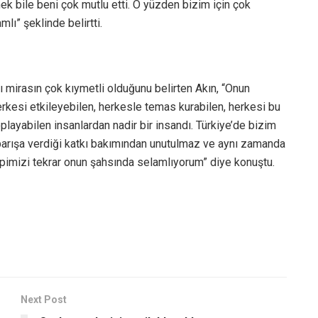
k bile beni çok mutlu etti. O yüzden bizim için çok
mlı” şeklinde belirtti.
ı mirasın çok kıymetli olduğunu belirten Akın, “Onun
erkesi etkileyebilen, herkesle temas kurabilen, herkesi bu
oplayabilen insanlardan nadir bir insandı. Türkiye’de bizim
, barışa verdiği katkı bakımından unutulmaz ve aynı zamanda
pimizi tekrar onun şahsında selamlıyorum” diye konuştu.
Next Post