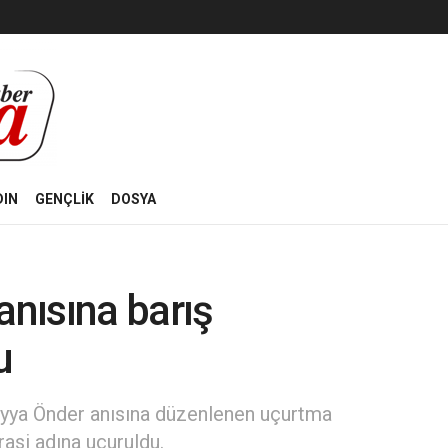
DIN
GENÇLİK
DOSYA
anısına barış
u
reyya Önder anısına düzenlenen uçurtma
asi adına uçuruldu.