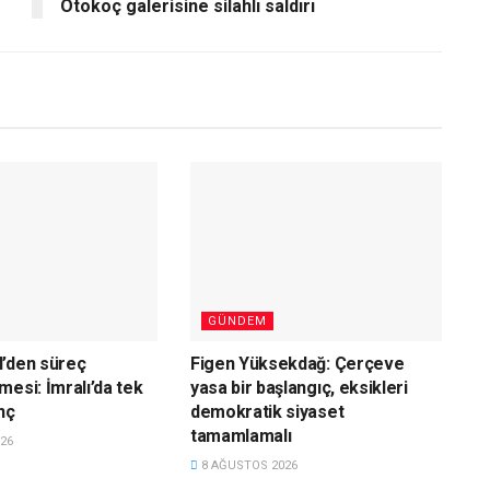
Otokoç galerisine silahlı saldırı
GÜNDEM
l’den süreç
Figen Yüksekdağ: Çerçeve
mesi: İmralı’da tek
yasa bir başlangıç, eksikleri
nç
demokratik siyaset
tamamlamalı
26
8 AĞUSTOS 2026