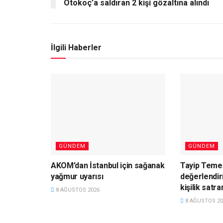
Otokoç’a saldıran 2 kişi gözaltına alındı
İlgili Haberler
GÜNDEM
GÜNDEM
AKOM’dan İstanbul için sağanak
Tayip Teme
yağmur uyarısı
değerlendir
kişilik satra
8 AĞUSTOS 2026
8 AĞUSTOS 20