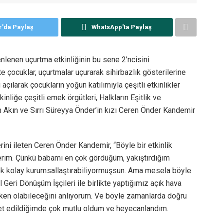
r'da Paylaş
WhatsApp'ta Paylaş
nlenen uçurtma etkinliğinin bu sene 2’ncisini
te çocuklar, uçurtmalar uçurarak sihirbazlık gösterilerine
açılarak çocukların yoğun katılımıyla çeşitli etkinlikler
inliğe çeşitli emek örgütleri, Halkların Eşitlik ve
m Akın ve Sırrı Süreyya Önder’in kızı Ceren Önder Kandemir
rini ileten Ceren Önder Kandemir, “Böyle bir etkinlik
erim. Çünkü babamı en çok gördüğüm, yakıştırdığım
nı çok kolay kurumsallaştırabiliyormuşsun. Ama mesela böyle
 Geri Dönüşüm İşçileri ile birlikte yaptığımız açık hava
ken olabileceğini anlıyorum. Ve böyle zamanlarda doğru
et edildiğimde çok mutlu oldum ve heyecanlandım.