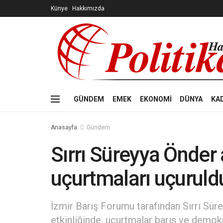
Künye
Hakkımızda
GÜNDEM
EMEK
EKONOMİ
DÜNYA
KA
Anasayfa
Gündem
Sırrı Süreyya Önder 
uçurtmaları uçuruld
İzmir Barış Forumu tarafından Sırrı Sü
etkinliğinde, uçurtmalar barış ve demokr