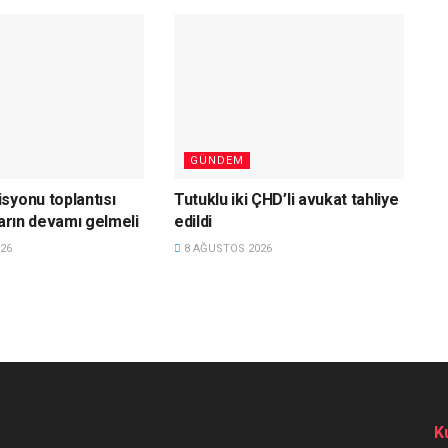
GÜNDEM
syonu toplantısı
Tutuklu iki ÇHD’li avukat tahliye
ların devamı gelmeli
edildi
26
8 AĞUSTOS 2026
K