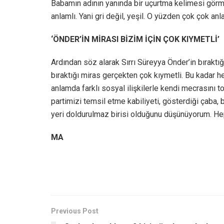
Babamın adının yanında bir uçurtma kelimesi görme
anlamlı. Yani gri değil, yeşil. O yüzden çok çok anla
‘ÖNDER’İN MİRASI BİZİM İÇİN ÇOK KIYMETLİ’
Ardından söz alarak Sırrı Süreyya Önder’in bıraktığ
bıraktığı miras gerçekten çok kıymetli. Bu kadar h
anlamda farklı sosyal ilişkilerle kendi mecrasını t
partimizi temsil etme kabiliyeti, gösterdiği çaba
yeri doldurulmaz birisi olduğunu düşünüyorum. He
MA
Previous Post