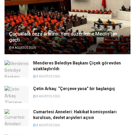
Çocuklara ceza artırımı: Yeni düzenleme Meclis’ten
geçti
8 AĞUSTOS 2026
Menderes Belediye Başkanı Çiçek görevden
uzaklaştırıldı
8 AĞUSTOS 2026
Çetin Arkaş: “Çerçeve yasa” bir başlangıç
8 AĞUSTOS 2026
Cumartesi Anneleri: Hakikat komisyonları
kurulsun, devlet arşivleri açsın
8 AĞUSTOS 2026