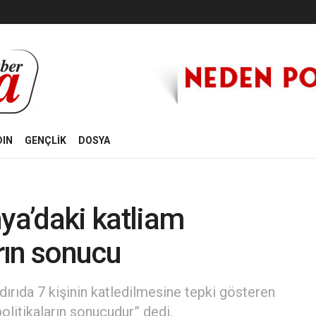
DIN
GENÇLİK
DOSYA
nya’daki katliam
arın sonucu
ldırıda 7 kişinin katledilmesine tepki gösteren
politikaların sonucudur” dedi.