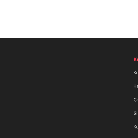
K
K
H
Çe
Gi
Ku