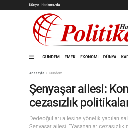
Künye
Hakkımızda
GÜNDEM
EMEK
EKONOMİ
DÜNYA
KA
Anasayfa
Gündem
Şenyaşar ailesi: Ko
cezasızlık politikal
Dedeoğulları ailesine yönelik yapılan sa
Şenyaşar ailesi, “Yaşananlar cezasızlık 