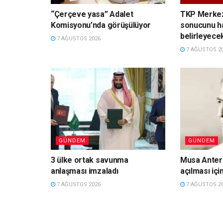
“Çerçeve yasa” Adalet
TKP Merkez
Komisyonu’nda görüşülüyor
sonucunu hal
belirleyecek
7 AĞUSTOS 2026
7 AĞUSTOS 2
GÜNDEM
GÜNDEM
3 ülke ortak savunma
Musa Anter 
anlaşması imzaladı
açılması içi
7 AĞUSTOS 2026
7 AĞUSTOS 2