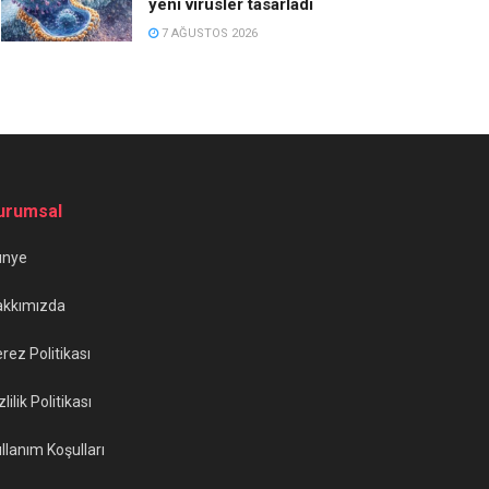
yeni virüsler tasarladı
7 AĞUSTOS 2026
urumsal
ünye
akkımızda
rez Politikası
zlilik Politikası
llanım Koşulları