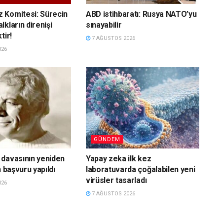
 Komitesi: Sürecin
ABD istihbaratı: Rusya NATO’yu
kların direnişi
sınayabilir
tir!
7 AĞUSTOS 2026
026
GÜNDEM
davasının yeniden
Yapay zeka ilk kez
n başvuru yapıldı
laboratuvarda çoğalabilen yeni
virüsler tasarladı
026
7 AĞUSTOS 2026