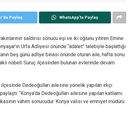
er'da Paylaş
WhatsApp'ta Paylaş
akınlarının saldırısı sonucu eşi ve iki oğlunu yitiren Emine
enyaşar’ın Urfa Adliyesi önünde “adalet” talebiyle başlattığı
nın beş günü adliye binası önünde oturan aile, hafta sonu
aklı nöbeti Suruç ilçesinden bulunan evlerinde devam
lçesinde Dedeoğulları ailesine yönelik yapılan ırkçı
 paylaştı: “Konya’da Dedeoğulları ailesine yapılan katliamı
litikasının vahim sonucudur. Konya valisi ve emniyet müdürü