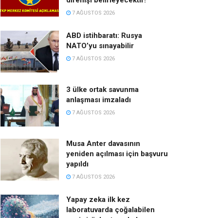
direnişi belirleyecektir!
7 AĞUSTOS 2026
ABD istihbaratı: Rusya
NATO’yu sınayabilir
7 AĞUSTOS 2026
3 ülke ortak savunma
anlaşması imzaladı
7 AĞUSTOS 2026
Musa Anter davasının
yeniden açılması için başvuru
yapıldı
7 AĞUSTOS 2026
Yapay zeka ilk kez
laboratuvarda çoğalabilen