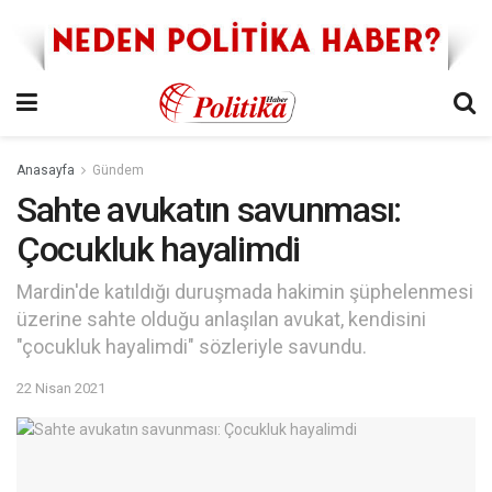
Anasayfa
Gündem
Sahte avukatın savunması:
Çocukluk hayalimdi
Mardin'de katıldığı duruşmada hakimin şüphelenmesi
üzerine sahte olduğu anlaşılan avukat, kendisini
"çocukluk hayalimdi" sözleriyle savundu.
22 Nisan 2021