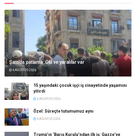
Şam’da patlama: Ölü ve yaralılar var
6 AĞUSTOS 2026
15 yaşındaki çocuk işçi iş cinayetinde yaşamını
yitirdi
6 AĞUSTOS 2026
Özel: Süreçte tutumumuz aynı
6 AĞUSTOS 2026
Trump’ın ‘Barış Kurulu’ndan ilk iş: Gazze’ye