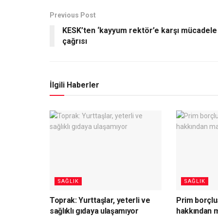
Previous Post
KESK’ten ‘kayyum rektör’e karşı mücadele
çağrısı
İlgili Haberler
SAĞLIK
SAĞLIK
Toprak: Yurttaşlar, yeterli ve
Prim borçlus
sağlıklı gıdaya ulaşamıyor
hakkından m