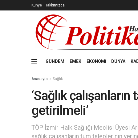
Künye
Hakkımızda
GÜNDEM
EMEK
EKONOMİ
DÜNYA
KA
Anasayfa
Sağlık
‘Sağlık çalışanların 
getirilmeli’
TÖP İzmir Halk Sağlığı Meclisi Üyesi Ar
sağlık çalışanların tüm taleplerinin yerin