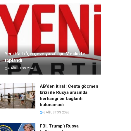
Yeni Parti ‘çerçeve yasa’ için Meclis’te
toplandı
6 AĞUSTOS 2026
AB’den itiraf: Ceuta göçmen
krizi ile Rusya arasında
herhangi bir bağlantı
bulunamadı
6 AĞUSTOS 2026
FBI, Trump’ı Rusya