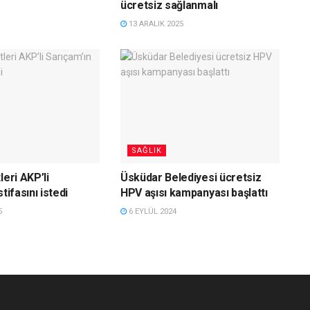
ücretsiz sağlanmalı
13 ARALIK 2025
SAĞLIK
leri AKP’li
Üsküdar Belediyesi ücretsiz
tifasını istedi
HPV aşısı kampanyası başlattı
5
6 EYLÜL 2024