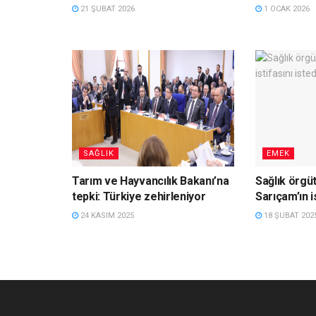
21 ŞUBAT 2026
1 OCAK 2026
SAĞLIK
EMEK
Tarım ve Hayvancılık Bakanı’na
Sağlık örgüt
tepki: Türkiye zehirleniyor
Sarıçam’ın is
24 KASIM 2025
18 ŞUBAT 202