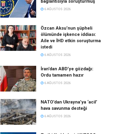
bağlantısıyla soruşturmuş
6 AĞUSTOS 2026
Özcan Aksu’nun şüpheli
ölümünde işkence iddiası:
Aile ve İHD etkin soruşturma
istedi
6 AĞUSTOS 2026
İran’dan ABD’ye gözdağı:
Ordu tamamen hazır
6 AĞUSTOS 2026
NATO’dan Ukrayna’ya ‘acil’
hava savunma desteği
6 AĞUSTOS 2026