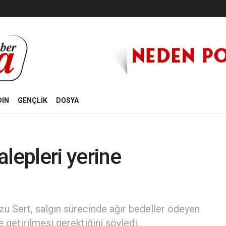
DIN
GENÇLİK
DOSYA
talepleri yerine
zu Sert, salgın sürecinde ağır bedeller ödeyen
e getirilmesi gerektiğini söyledi.