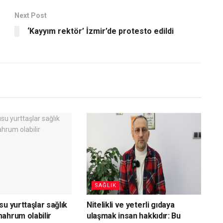
Next Post
‘Kayyım rektör’ İzmir’de protesto edildi
SAĞLIK
u yurttaşlar sağlık
Nitelikli ve yeterli gıdaya
ahrum olabilir
ulaşmak insan hakkıdır: Bu