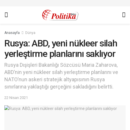
Anasayfa
Dünya
Rusya: ABD, yeni nükleer silah
yerleştirme planlarını saklıyor
Rusya Dışişleri Bakanlığı Sözcüsü Maria Zaharova,
ABD’nin yeni nükleer silah yerleştirme planlarını ve
NATO’nun askeri stratejik altyapısının Rusya
sınırlarına yaklaştığı gerçeğini sakladığını belirtti.
22 Nisan 2021