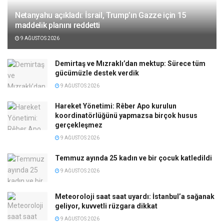
Netanyahu açıkladı: İsrail, Trump’ın Gazze için 15
maddelik planını reddetti
9 AĞUSTOS 2026
Demirtaş ve Mızraklı’dan mektup: Sürece tüm
gücümüzle destek verdik
9 AĞUSTOS 2026
Hareket Yönetimi: Rêber Apo kurulun
koordinatörlüğünü yapmazsa birçok husus
gerçekleşmez
9 AĞUSTOS 2026
Temmuz ayında 25 kadın ve bir çocuk katledildi
9 AĞUSTOS 2026
Meteoroloji saat saat uyardı: İstanbul’a sağanak
geliyor, kuvvetli rüzgara dikkat
9 AĞUSTOS 2026