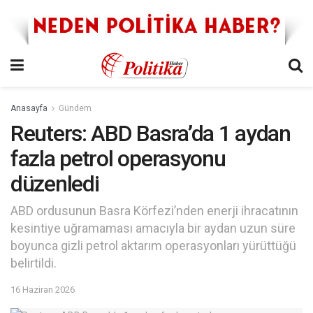
Anasayfa
Gündem
Reuters: ABD Basra’da 1 aydan
fazla petrol operasyonu
düzenledi
ABD ordusunun Basra Körfezi’nden enerji ihracatının
kesintiye uğramaması amacıyla bir aydan uzun süre
boyunca gizli petrol aktarım operasyonları yürüttüğü
belirtildi.
16 Haziran 2026