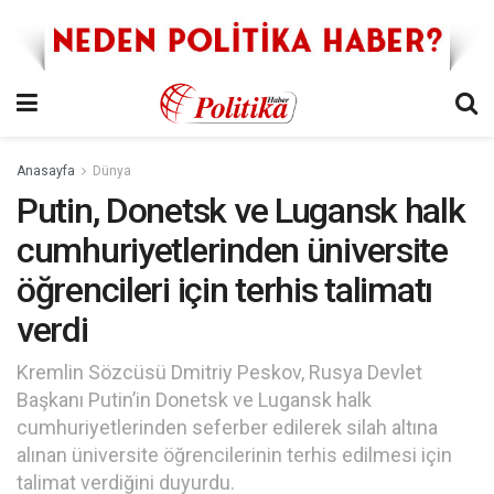
Anasayfa
Dünya
Putin, Donetsk ve Lugansk halk
cumhuriyetlerinden üniversite
öğrencileri için terhis talimatı
verdi
Kremlin Sözcüsü Dmitriy Peskov, Rusya Devlet
Başkanı Putin’in Donetsk ve Lugansk halk
cumhuriyetlerinden seferber edilerek silah altına
alınan üniversite öğrencilerinin terhis edilmesi için
talimat verdiğini duyurdu.