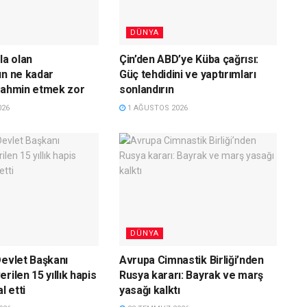
DÜNYA
la olan
Çin’den ABD’ye Küba çağrısı:
ın ne kadar
Güç tehdidini ve yaptırımları
tahmin etmek zor
sonlandırın
026
1 AĞUSTOS 2026
DÜNYA
Devlet Başkanı
Avrupa Cimnastik Birliği’nden
rilen 15 yıllık hapis
Rusya kararı: Bayrak ve marş
l etti
yasağı kalktı