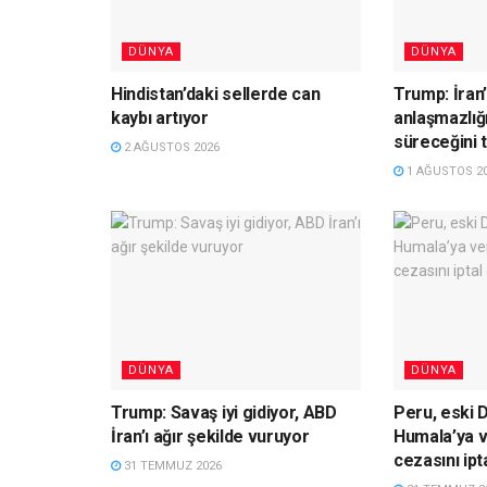
DÜNYA
DÜNYA
Hindistan’daki sellerde can
Trump: İran’
kaybı artıyor
anlaşmazlığ
süreceğini 
2 AĞUSTOS 2026
1 AĞUSTOS 2
DÜNYA
DÜNYA
Trump: Savaş iyi gidiyor, ABD
Peru, eski 
İran’ı ağır şekilde vuruyor
Humala’ya ve
cezasını ipta
31 TEMMUZ 2026