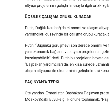
altyapı projelerinin geliştirilmesiyle ilgili ortak aç
ÜÇ ÜLKE ÇALIŞMA GRUBU KURACAK
Putin, Dağlık Karabağ’da ekonomi ve ulaşım altyapı
yardımcıları düzeyinde bir çalışma grubu kuracakları
Putin, “Bugünkü görüşmeyi son derece önemli ve fa
yani ekonomik bağların ve altyapı projelerinin ge
imzalayabildik” dedi. Putin bu projelerin hayata ge
“Başbakan yardımcıları da, en kısa sürede uzmanlar
ulaşım altyapısı ile ekonominin geliştirilmesi konu
PAŞİNYAN’A TEPKİ
Öte yandan, Ermenistan Başbakanı Paşinyan protest
Moskova’daki Büyükelçilik önüne toplanarak, “Paşiny