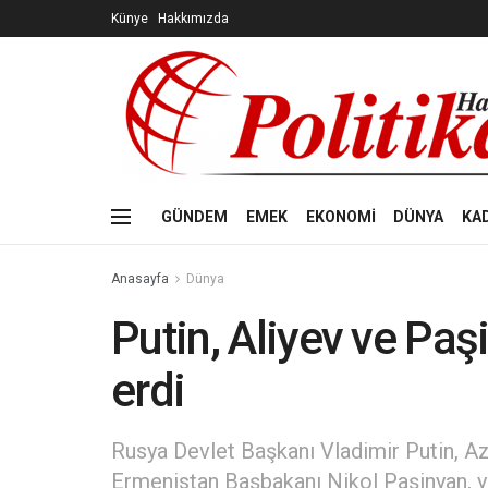
Künye
Hakkımızda
GÜNDEM
EMEK
EKONOMİ
DÜNYA
KA
Anasayfa
Dünya
Putin, Aliyev ve Pa
erdi
Rusya Devlet Başkanı Vladimir Putin, A
Ermenistan Başbakanı Nikol Paşinyan, y