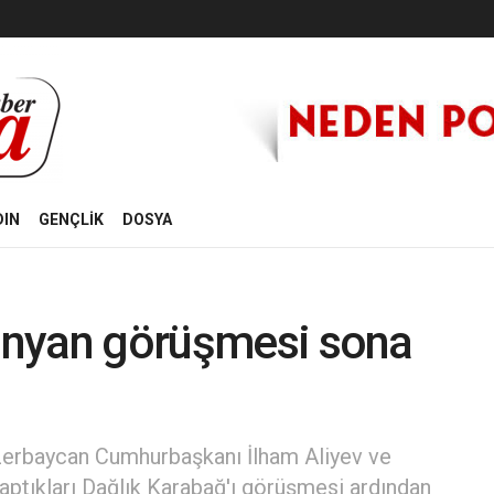
DIN
GENÇLİK
DOSYA
şinyan görüşmesi sona
zerbaycan Cumhurbaşkanı İlham Aliyev ve
aptıkları Dağlık Karabağ'ı görüşmesi ardından