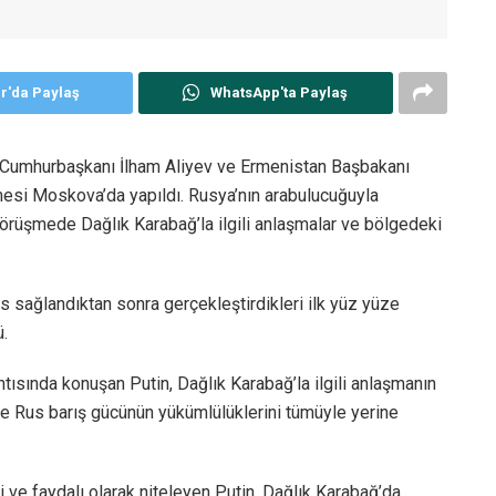
er'da Paylaş
WhatsApp'ta Paylaş
 Cumhurbaşkanı İlham Aliyev ve Ermenistan Başbakanı
mesi Moskova’da yapıldı. Rusya’nın arabulucuğuyla
örüşmede Dağlık Karabağ’la ilgili anlaşmalar ve bölgedeki
 sağlandıktan sonra gerçekleştirdikleri ilk yüz yüze
.
ısında konuşan Putin, Dağlık Karabağ’la ilgili anlaşmanın
 ve Rus barış gücünün yükümlülüklerini tümüyle yerine
i ve faydalı olarak niteleyen Putin, Dağlık Karabağ’da