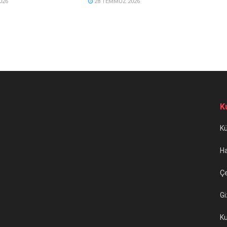
026
28 TEMMUZ 2026
K
K
H
Çe
Gi
Ku