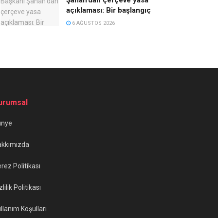
açıklaması: Bir başlangıç
6 AĞUSTOS 2026
urumsal
ünye
akkımızda
rez Politikası
zlilik Politikası
llanım Koşulları