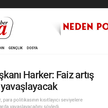
DIN
GENÇLİK
DOSYA
kanı Harker: Faiz artış
a yavaşlayacak
para politikasının kısıtlayıcı seviyelere
larda yavaşlayacağını söyledi.