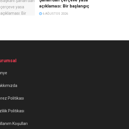
açıklaması: Bir başlangıç
6 AĞUSTOS 2026
urumsal
ünye
akkımızda
rez Politikası
zlilik Politikası
llanım Koşulları