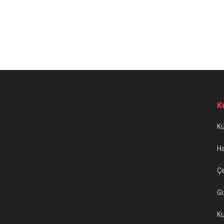
K
K
H
Çe
Gi
Ku