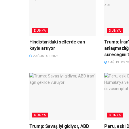
DÜNYA
DÜNYA
Hindistan’daki sellerde can
Trump: İran’
kaybı artıyor
anlaşmazlığ
süreceğini 
2 AĞUSTOS 2026
1 AĞUSTOS 2
DÜNYA
DÜNYA
Trump: Savaş iyi gidiyor, ABD
Peru, eski 