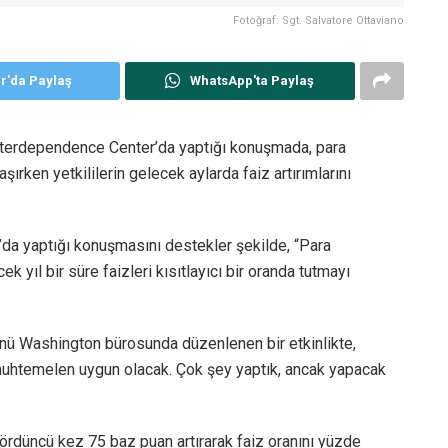
Fotoğraf: Sgt. Salvatore Ottaviano
er'da Paylaş
WhatsApp'ta Paylaş
Interdependence Center’da yaptığı konuşmada, para
aşırken yetkililerin gelecek aylarda faiz artırımlarını
da yaptığı konuşmasını destekler şekilde, “Para
k yıl bir süre faizleri kısıtlayıcı bir oranda tutmayı
nü Washington bürosunda düzenlenen bir etkinlikte,
 muhtemelen uygun olacak. Çok şey yaptık, ancak yapacak
dördüncü kez 75 baz puan artırarak faiz oranını yüzde