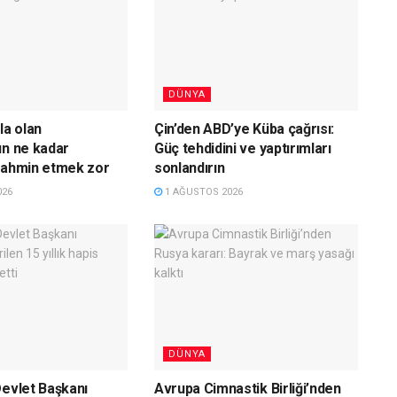
DÜNYA
la olan
Çin’den ABD’ye Küba çağrısı:
ın ne kadar
Güç tehdidini ve yaptırımları
tahmin etmek zor
sonlandırın
026
1 AĞUSTOS 2026
DÜNYA
Devlet Başkanı
Avrupa Cimnastik Birliği’nden