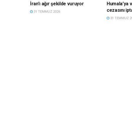
İran’ı ağır şekilde vuruyor
Humala’ya ve
cezasını ipta
31 TEMMUZ 2026
31 TEMMUZ 2