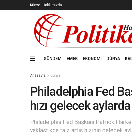
Künye
Hakkımızda
GÜNDEM
EMEK
EKONOMİ
DÜNYA
KA
Anasayfa
Dünya
Philadelphia Fed Baş
hızı gelecek aylard
Philadelphia Fed Başkanı Patrick Harker, 
yaklaştıkça faiz artış hızının gelecek ay