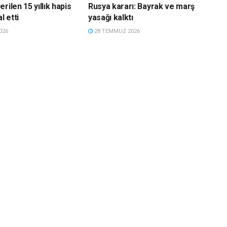
rilen 15 yıllık hapis
Rusya kararı: Bayrak ve marş
l etti
yasağı kalktı
026
28 TEMMUZ 2026