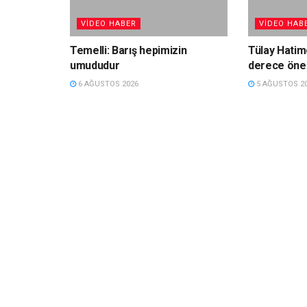
VIDEO HABER
VIDEO HAB
Temelli: Barış hepimizin
Tülay Hatim
umududur
derece önem
6 AĞUSTOS 2026
5 AĞUSTOS 2