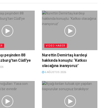
ER
VIDEO HABER
aşı peşinden 88
Nurettin Demirtaş kardeşi
azburg’tan Cûdî’ye
hakkında konuştu: ‘Katkısı
olacağına inanıyoruz’
026
6 AĞUSTOS 2026