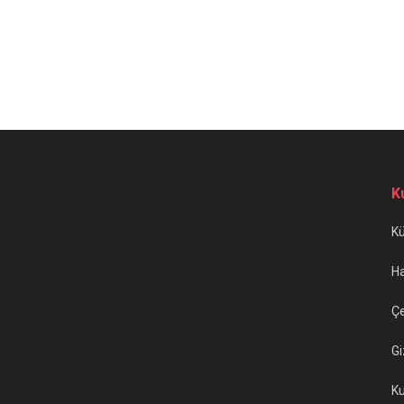
K
K
H
Çe
Gi
Ku