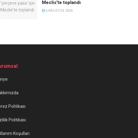
Meclis’te toplandı
6 AĞUSTOS 2026
urumsal
ünye
akkımızda
rez Politikası
zlilik Politikası
llanım Koşulları