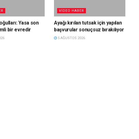
ER
VIDEO HABER
oğulları: Yasa son
Ayağı kırılan tutsak için yapılan
li bir evredir
başvurular sonuçsuz bırakılıyor
026
5 AĞUSTOS 2026