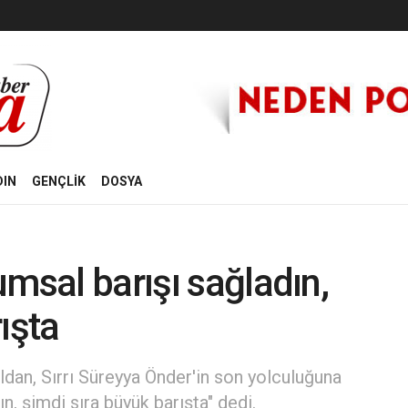
DIN
GENÇLİK
DOSYA
msal barışı sağladın,
ışta
ldan, Sırrı Süreyya Önder'in son yolculuğuna
n, şimdi sıra büyük barışta" dedi.