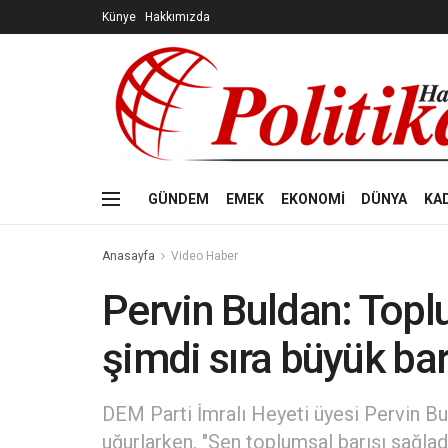
Künye
Hakkımızda
GÜNDEM
EMEK
EKONOMİ
DÜNYA
KA
Anasayfa
Video Haber
Pervin Buldan: Toplu
şimdi sıra büyük bar
DEM Parti İmralı Heyeti üyesi Pervin Bu
uğurlarken, "Sen toplumsal barışı sağladı