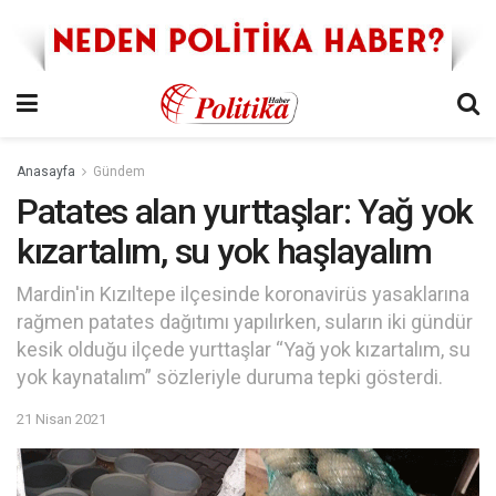
Anasayfa
Gündem
Patates alan yurttaşlar: Yağ yok
kızartalım, su yok haşlayalım
Mardin'in Kızıltepe ilçesinde koronavirüs yasaklarına
rağmen patates dağıtımı yapılırken, suların iki gündür
kesik olduğu ilçede yurttaşlar “Yağ yok kızartalım, su
yok kaynatalım” sözleriyle duruma tepki gösterdi.
21 Nisan 2021