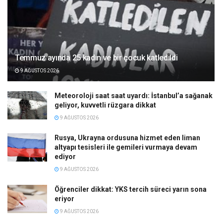
Temmuz ayında 25 kadın ve bir çocuk katledildi
9 AĞUSTOS 2026
Meteoroloji saat saat uyardı: İstanbul’a sağanak
geliyor, kuvvetli rüzgara dikkat
9 AĞUSTOS 2026
Rusya, Ukrayna ordusuna hizmet eden liman
altyapı tesisleri ile gemileri vurmaya devam
ediyor
9 AĞUSTOS 2026
Öğrenciler dikkat: YKS tercih süreci yarın sona
eriyor
9 AĞUSTOS 2026