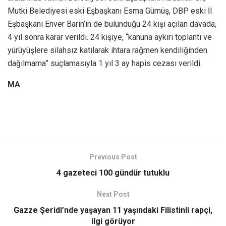
Mutki Belediyesi eski Eşbaşkanı Esma Gümüş, DBP eski İl
Eşbaşkanı Enver Barin’in de bulunduğu 24 kişi açılan davada,
4 yıl sonra karar verildi. 24 kişiye, “kanuna aykırı toplantı ve
yürüyüşlere silahsız katılarak ihtara rağmen kendiliğinden
dağılmama” suçlamasıyla 1 yıl 3 ay hapis cezası verildi.
MA
Previous Post
4 gazeteci 100 gündür tutuklu
Next Post
Gazze Şeridi’nde yaşayan 11 yaşındaki Filistinli rapçi,
ilgi görüyor