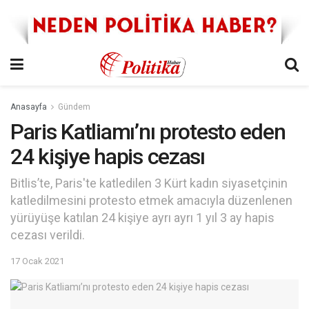
Anasayfa
Gündem
Paris Katliamı’nı protesto eden
24 kişiye hapis cezası
Bitlis’te, Paris'te katledilen 3 Kürt kadın siyasetçinin
katledilmesini protesto etmek amacıyla düzenlenen
yürüyüşe katılan 24 kişiye ayrı ayrı 1 yıl 3 ay hapis
cezası verildi.
17 Ocak 2021