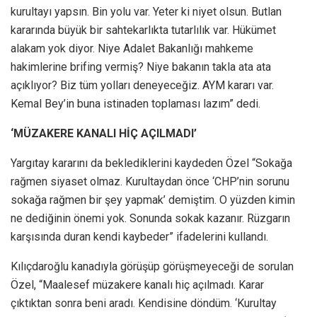
kurultayı yapsın. Bin yolu var. Yeter ki niyet olsun. Butlan
kararında büyük bir sahtekarlıkta tutarlılık var. Hükümet
alakam yok diyor. Niye Adalet Bakanlığı mahkeme
hakimlerine brifing vermiş? Niye bakanın takla ata ata
açıklıyor? Biz tüm yolları deneyeceğiz. AYM kararı var.
Kemal Bey’in buna istinaden toplaması lazım” dedi.
‘MÜZAKERE KANALI HİÇ AÇILMADI’
Yargıtay kararını da beklediklerini kaydeden Özel “Sokağa
rağmen siyaset olmaz. Kurultaydan önce ‘CHP’nin sorunu
sokağa rağmen bir şey yapmak’ demiştim. O yüzden kimin
ne dediğinin önemi yok. Sonunda sokak kazanır. Rüzgarın
karşısında duran kendi kaybeder” ifadelerini kullandı.
Kılıçdaroğlu kanadıyla görüşüp görüşmeyeceği de sorulan
Özel, “Maalesef müzakere kanalı hiç açılmadı. Karar
çıktıktan sonra beni aradı. Kendisine döndüm. ‘Kurultay