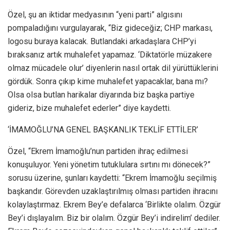
Özel, şu an iktidar medyasının “yeni parti” algısını
pompaladığını vurgulayarak, “Biz gideceğiz; CHP markası,
logosu buraya kalacak. Butlandaki arkadaşlara CHP’yi
bıraksanız artık muhalefet yapamaz. ‘Diktatörle müzakere
olmaz mücadele olur’ diyenlerin nasıl ortak dil yürüttüklerini
gördük. Sonra çıkıp kime muhalefet yapacaklar, bana mı?
Olsa olsa butlan harikalar diyarında biz başka partiye
gideriz, bize muhalefet ederler” diye kaydetti.
‘İMAMOĞLU’NA GENEL BAŞKANLIK TEKLİF ETTİLER’
Özel, “Ekrem İmamoğlu’nun partiden ihraç edilmesi
konuşuluyor. Yeni yönetim tutuklulara sırtını mı dönecek?”
sorusu üzerine, şunları kaydetti: “Ekrem İmamoğlu seçilmiş
başkandır. Görevden uzaklaştırılmış olması partiden ihracını
kolaylaştırmaz. Ekrem Bey’e defalarca ‘Birlikte olalım. Özgür
Bey’i dışlayalım. Biz bir olalım. Özgür Bey’i indirelim’ dediler.