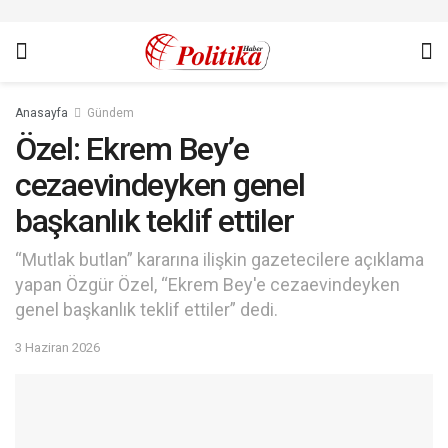
Anasayfa
Gündem
Özel: Ekrem Bey’e
cezaevindeyken genel
başkanlık teklif ettiler
“Mutlak butlan” kararına ilişkin gazetecilere açıklama
yapan Özgür Özel, “Ekrem Bey'e cezaevindeyken
genel başkanlık teklif ettiler” dedi.
3 Haziran 2026