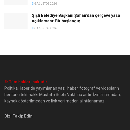
6 AĞUSTOS 2026
Şişli Belediye Başkanı Şahan’dan çerçeve yasa
açıklaması: Bir başlangıç
6 AĞUSTOS 2026
© Tüm hakları saklıdır
Politika Haber'de yayımlanan yazı, haber, fotoğraf ve videoların
her türlü telif hakkı Mustafa Suphi Vakfı'na aittir. İzin alınmadan,
kaynak gösterilmeden ve link verilmeden alıntılanamaz.
Bizi Takip Edin