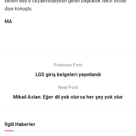
Ekrem Bey’e cezaevindeyken genel başkanlık teklif ettiler”
diye konuştu.
MA
Previous Post
LGS giriş belgeleri yayınlandı
Next Post
Mikail Aslan: Eğer dil yok olursa her şey yok olur
İlgili Haberler