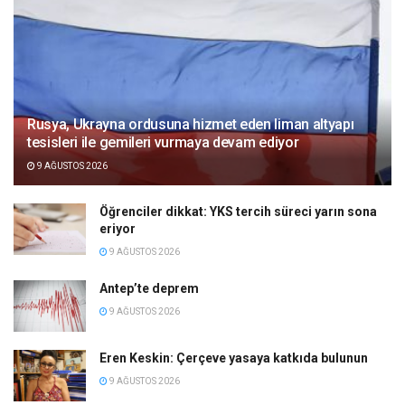
Rusya, Ukrayna ordusuna hizmet eden liman altyapı
tesisleri ile gemileri vurmaya devam ediyor
9 AĞUSTOS 2026
Öğrenciler dikkat: YKS tercih süreci yarın sona
eriyor
9 AĞUSTOS 2026
Antep’te deprem
9 AĞUSTOS 2026
Eren Keskin: Çerçeve yasaya katkıda bulunun
9 AĞUSTOS 2026