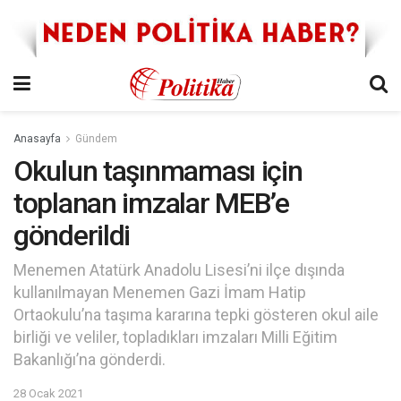
Anasayfa
Gündem
Okulun taşınmaması için
toplanan imzalar MEB’e
gönderildi
Menemen Atatürk Anadolu Lisesi’ni ilçe dışında
kullanılmayan Menemen Gazi İmam Hatip
Ortaokulu’na taşıma kararına tepki gösteren okul aile
birliği ve veliler, topladıkları imzaları Milli Eğitim
Bakanlığı’na gönderdi.
28 Ocak 2021