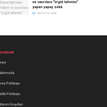
ve savcılara “örgüt tahmini”
yapan yapay zekâ
7 AĞUSTOS 2026
urumsal
ünye
akkımızda
rez Politikası
zlilik Politikası
llanım Koşulları