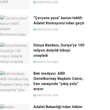
8 AĞUSTOS 2026
“Çerçeve yasa” kanun teklifi
Adalet Komisyonu’ndan geçti
8 AĞUSTOS 2026
Dünya Bankası, Suriye’ye 100
milyon dolarlık hibeyi
onayladı
8 AĞUSTOS 2026
Batı medyası: ABD
Genelkurmay Başkanı Caine,
İran savaşında “çıkış yolu”
arıyor
8 AĞUSTOS 2026
Adalet Bakanlığı’ndan hâkim