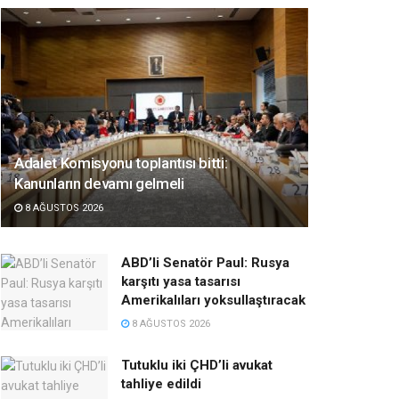
Adalet Komisyonu toplantısı bitti:
Kanunların devamı gelmeli
8 AĞUSTOS 2026
ABD’li Senatör Paul: Rusya
karşıtı yasa tasarısı
Amerikalıları yoksullaştıracak
8 AĞUSTOS 2026
Tutuklu iki ÇHD’li avukat
tahliye edildi