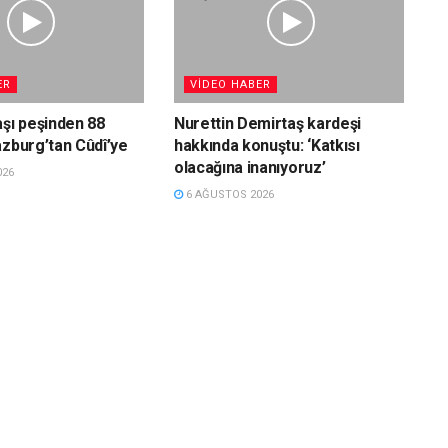
ER
VIDEO HABER
aşı peşinden 88
Nurettin Demirtaş kardeşi
azburg’tan Cûdî’ye
hakkında konuştu: ‘Katkısı
olacağına inanıyoruz’
026
6 AĞUSTOS 2026