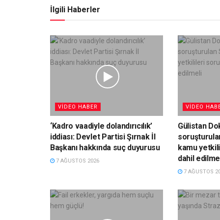
İlgili Haberler
VIDEO HABER
VIDEO HAB
‘Kadro vaadiyle dolandırıcılık’
Gülistan Do
iddiası: Devlet Partisi Şırnak İl
soruşturula
Başkanı hakkında suç duyurusu
kamu yetkil
dahil edilme
7 AĞUSTOS 2026
7 AĞUSTOS 2