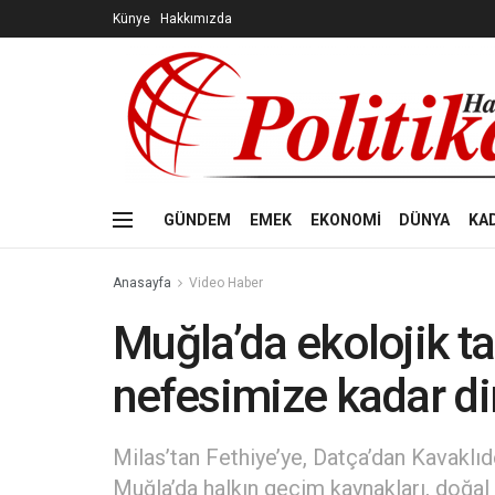
Künye
Hakkımızda
GÜNDEM
EMEK
EKONOMİ
DÜNYA
KA
Anasayfa
Video Haber
Muğla’da ekolojik t
nefesimize kadar d
Milas’tan Fethiye’ye, Datça’dan Kavaklıd
Muğla’da halkın geçim kaynakları, doğal