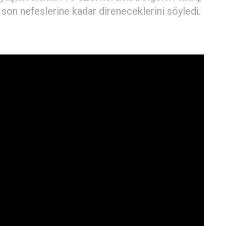
şı son nefeslerine kadar direneceklerini söyledi.