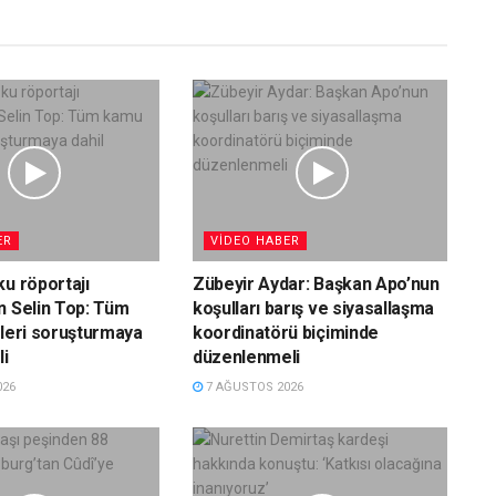
ER
VIDEO HABER
ku röportajı
Zübeyir Aydar: Başkan Apo’nun
n Selin Top: Tüm
koşulları barış ve siyasallaşma
ileri soruşturmaya
koordinatörü biçiminde
li
düzenlenmeli
026
7 AĞUSTOS 2026