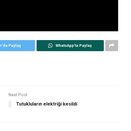
er'da Paylaş
WhatsApp'ta Paylaş
Next Post
Tutukluların elektriği kesildi