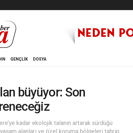
DIN
GENÇLİK
DOSYA
alan büyüyor: Son
ireneceğiz
ere’ye kadar ekolojik talanın artarak sürdüğü
 yaşam alanları ve özel koruma bölgeleri tahrip