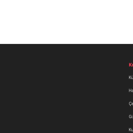
K
K
H
Çe
Gi
Ku