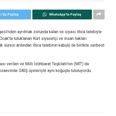
er'da Paylaş
WhatsApp'ta Paylaş
si’nden ayrılmak zorunda kalan ve siyasi iltica talebiyle
cak’ta tutuklanan Kürt siyasetçi ve insan hakları
süresi ardından iltica talebinin kabulü ile birlikte serbest
sı verilen ve Milli İstihbarat Teşkilatı’nın (MİT) da
cezaevinde DAİŞ üyeleriyle aynı koğuşta tutuluyordu.