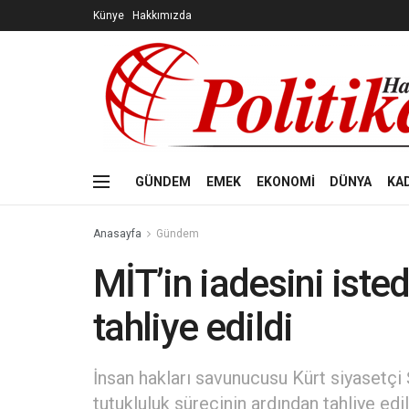
Künye
Hakkımızda
GÜNDEM
EMEK
EKONOMİ
DÜNYA
KA
Anasayfa
Gündem
MİT’in iadesini iste
tahliye edildi
İnsan hakları savunucusu Kürt siyasetçi 
tutukluluk sürecinin ardından tahliye edil