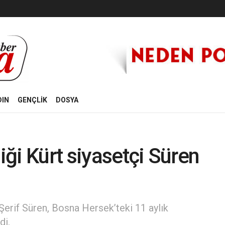
DIN
GENÇLİK
DOSYA
diği Kürt siyasetçi Süren
Şerif Süren, Bosna Hersek’teki 11 aylık
di.