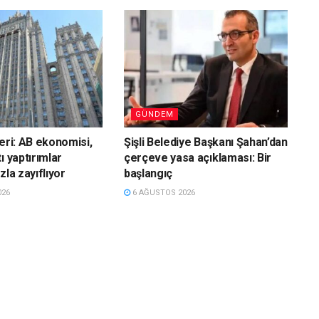
GÜNDEM
leri: AB ekonomisi,
Şişli Belediye Başkanı Şahan’dan
ı yaptırımlar
çerçeve yasa açıklaması: Bir
zla zayıflıyor
başlangıç
026
6 AĞUSTOS 2026