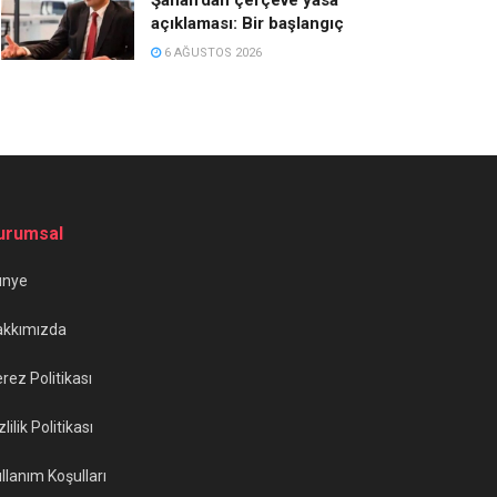
açıklaması: Bir başlangıç
6 AĞUSTOS 2026
urumsal
ünye
akkımızda
rez Politikası
zlilik Politikası
llanım Koşulları