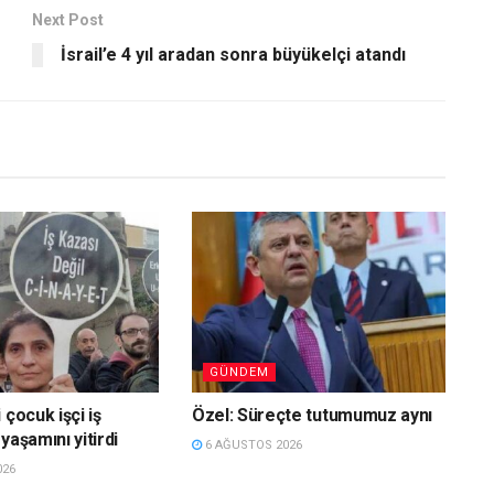
Next Post
İsrail’e 4 yıl aradan sonra büyükelçi atandı
GÜNDEM
 çocuk işçi iş
Özel: Süreçte tutumumuz aynı
yaşamını yitirdi
6 AĞUSTOS 2026
026