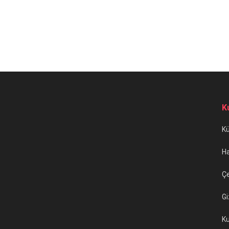
K
K
H
Çe
Gi
Ku