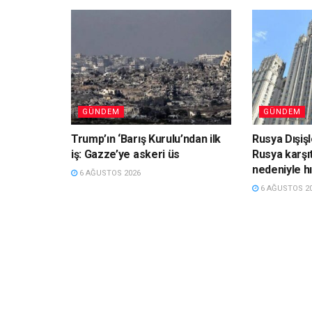
GÜNDEM
GÜNDEM
Trump’ın ‘Barış Kurulu’ndan ilk
Rusya Dışiş
iş: Gazze’ye askeri üs
Rusya karşıt
nedeniyle hı
6 AĞUSTOS 2026
6 AĞUSTOS 2