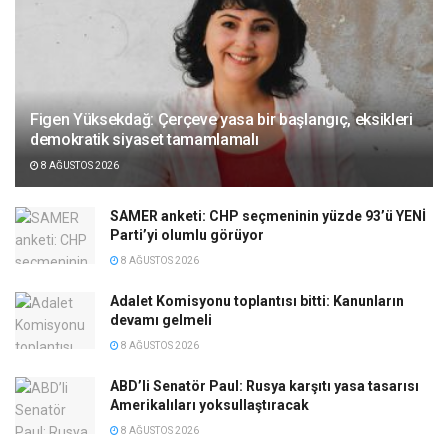
Figen Yüksekdağ: Çerçeve yasa bir başlangıç, eksikleri
demokratik siyaset tamamlamalı
8 AĞUSTOS 2026
SAMER anketi: CHP seçmeninin yüzde 93’ü YENİ
Parti’yi olumlu görüyor
8 AĞUSTOS 2026
Adalet Komisyonu toplantısı bitti: Kanunların
devamı gelmeli
8 AĞUSTOS 2026
ABD’li Senatör Paul: Rusya karşıtı yasa tasarısı
Amerikalıları yoksullaştıracak
8 AĞUSTOS 2026