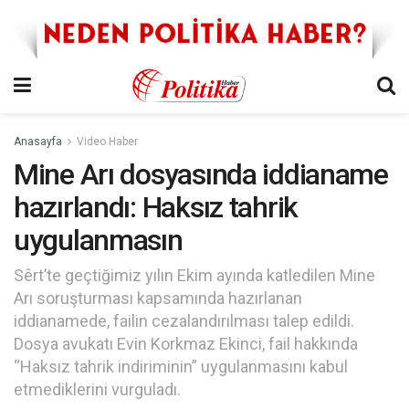
Anasayfa
Video Haber
Mine Arı dosyasında iddianame
hazırlandı: Haksız tahrik
uygulanmasın
Sêrt’te geçtiğimiz yılın Ekim ayında katledilen Mine
Arı soruşturması kapsamında hazırlanan
iddianamede, failin cezalandırılması talep edildi.
Dosya avukatı Evin Korkmaz Ekinci, fail hakkında
“Haksız tahrik indiriminin” uygulanmasını kabul
etmediklerini vurguladı.