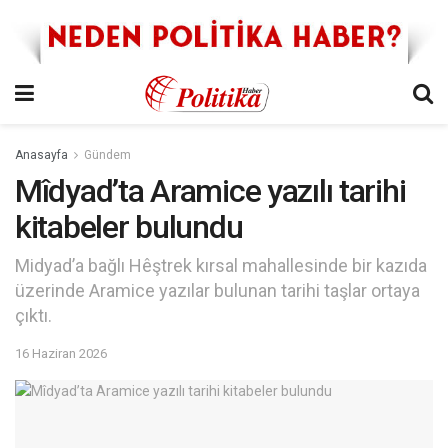
Anasayfa
Gündem
Mîdyad’ta Aramice yazılı tarihi
kitabeler bulundu
Midyad’a bağlı Hêştrek kırsal mahallesinde bir kazıda
üzerinde Aramice yazılar bulunan tarihi taşlar ortaya
çıktı.
16 Haziran 2026