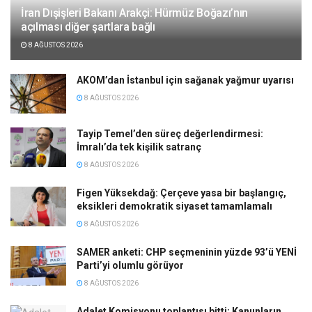
İran Dışişleri Bakanı Arakçi: Hürmüz Boğazı’nın
açılması diğer şartlara bağlı
8 AĞUSTOS 2026
AKOM’dan İstanbul için sağanak yağmur uyarısı
8 AĞUSTOS 2026
Tayip Temel’den süreç değerlendirmesi:
İmralı’da tek kişilik satranç
8 AĞUSTOS 2026
Figen Yüksekdağ: Çerçeve yasa bir başlangıç,
eksikleri demokratik siyaset tamamlamalı
8 AĞUSTOS 2026
SAMER anketi: CHP seçmeninin yüzde 93’ü YENİ
Parti’yi olumlu görüyor
8 AĞUSTOS 2026
Adalet Komisyonu toplantısı bitti: Kanunların