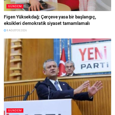
GÜNDEM
Figen Yüksekdağ: Çerçeve yasa bir başlangıç,
eksikleri demokratik siyaset tamamlamalı
8 AĞUSTOS 2026
GÜNDEM