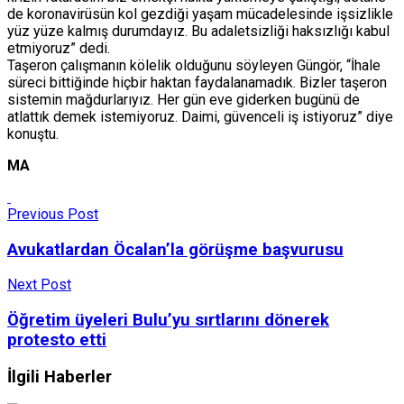
de koronavirüsün kol gezdiği yaşam mücadelesinde işsizlikle
yüz yüze kalmış durumdayız. Bu adaletsizliği haksızlığı kabul
etmiyoruz” dedi.
Taşeron çalışmanın kölelik olduğunu söyleyen Güngör, “İhale
süreci bittiğinde hiçbir haktan faydalanamadık. Bizler taşeron
sistemin mağdurlarıyız. Her gün eve giderken bugünü de
atlattık demek istemiyoruz. Daimi, güvenceli iş istiyoruz” diye
konuştu.
MA
Previous Post
Avukatlardan Öcalan’la görüşme başvurusu
Next Post
Öğretim üyeleri Bulu’yu sırtlarını dönerek
protesto etti
İlgili Haberler