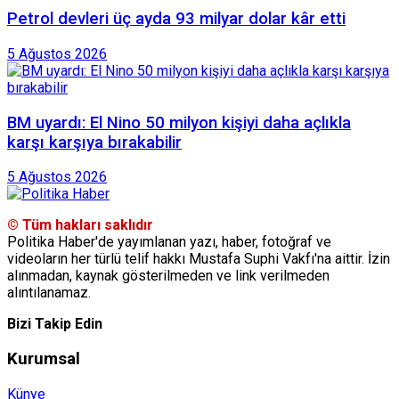
Petrol devleri üç ayda 93 milyar dolar kâr etti
5 Ağustos 2026
BM uyardı: El Nino 50 milyon kişiyi daha açlıkla
karşı karşıya bırakabilir
5 Ağustos 2026
© Tüm hakları saklıdır
Politika Haber'de yayımlanan yazı, haber, fotoğraf ve
videoların her türlü telif hakkı Mustafa Suphi Vakfı'na aittir. İzin
alınmadan, kaynak gösterilmeden ve link verilmeden
alıntılanamaz.
Bizi Takip Edin
Kurumsal
Künye