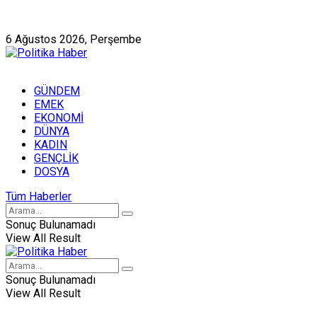
Künye
Hakkımızda
6 Ağustos 2026, Perşembe
GÜNDEM
EMEK
EKONOMİ
DÜNYA
KADIN
GENÇLİK
DOSYA
Tüm Haberler
Sonuç Bulunamadı
View All Result
Sonuç Bulunamadı
View All Result