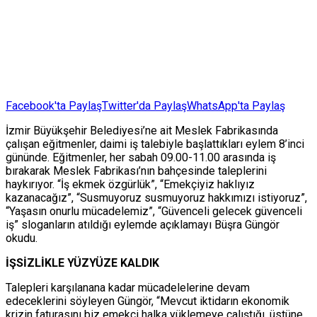
Facebook'ta Paylaş
Twitter'da Paylaş
WhatsApp'ta Paylaş
İzmir Büyükşehir Belediyesi’ne ait Meslek Fabrikasında
çalışan eğitmenler, daimi iş talebiyle başlattıkları eylem 8’inci
gününde. Eğitmenler, her sabah 09.00-11.00 arasında iş
bırakarak Meslek Fabrikası’nın bahçesinde taleplerini
haykırıyor. “İş ekmek özgürlük”, “Emekçiyiz haklıyız
kazanacağız”, “Susmuyoruz susmuyoruz hakkımızı istiyoruz”,
“Yaşasın onurlu mücadelemiz”, “Güvenceli gelecek güvenceli
iş” sloganların atıldığı eylemde açıklamayı Büşra Güngör
okudu.
İŞSİZLİKLE YÜZYÜZE KALDIK
Talepleri karşılanana kadar mücadelelerine devam
edeceklerini söyleyen Güngör, “Mevcut iktidarın ekonomik
krizin faturasını biz emekçi halka yüklemeye çalıştığı, üstüne