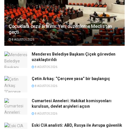
Çocuklara ceza artırımı: Yeni düzenleme Meclis’ten
geçti
8 AĞUSTOS 2026
Menderes Belediye Başkanı Çiçek görevden
uzaklaştırıldı
8 AĞUSTOS 2026
Çetin Arkaş: “Çerçeve yasa” bir başlangıç
8 AĞUSTOS 2026
Cumartesi Anneleri: Hakikat komisyonları
kurulsun, devlet arşivleri açsın
8 AĞUSTOS 2026
Eski CIA analisti: ABD, Rusya ile Avrupa güvenlik