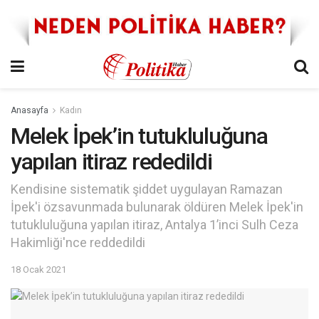
Anasayfa
Kadın
Melek İpek’in tutukluluğuna
yapılan itiraz rededildi
Kendisine sistematik şiddet uygulayan Ramazan
İpek'i özsavunmada bulunarak öldüren Melek İpek'in
tutukluluğuna yapılan itiraz, Antalya 1’inci Sulh Ceza
Hakimliği'nce reddedildi
18 Ocak 2021