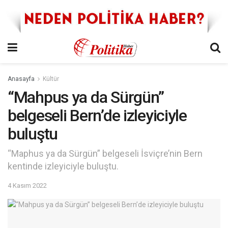
Anasayfa
Kültür
“Mahpus ya da Sürgün”
belgeseli Bern’de izleyiciyle
buluştu
“Maphus ya da Sürgün” belgeseli İsviçre’nin Bern
kentinde izleyiciyle buluştu.
4 Kasım 2022