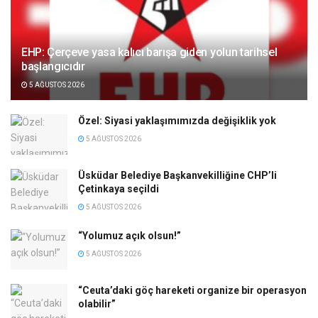
EHP: Çerçeve yasa kalıcı barışa giden yolun tarihsel
başlangıcıdır
5 AĞUSTOS 2026
Özel: Siyasi yaklaşımımızda değişiklik yok
5 AĞUSTOS 2026
Üsküdar Belediye Başkanvekilliğine CHP’li
Çetinkaya seçildi
5 AĞUSTOS 2026
“Yolumuz açık olsun!”
5 AĞUSTOS 2026
“Ceuta’daki göç hareketi organize bir operasyon
olabilir”