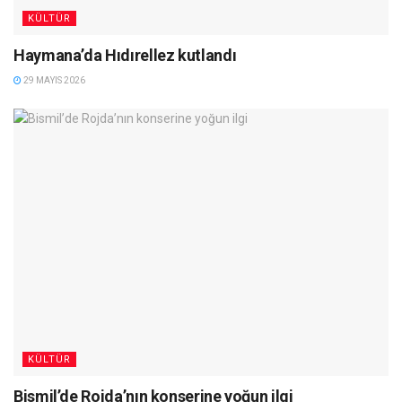
KÜLTÜR
Haymana’da Hıdırellez kutlandı
29 MAYIS 2026
KÜLTÜR
Bismil’de Rojda’nın konserine yoğun ilgi