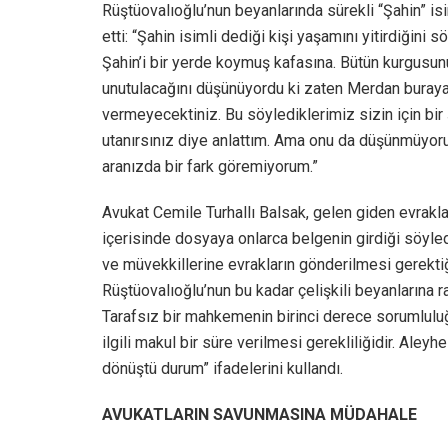
Rüştüovalıoğlu’nun beyanlarında sürekli “Şahin” is
etti: “Şahin isimli dediği kişi yaşamını yitirdiğini 
Şahin’i bir yerde koymuş kafasına. Bütün kurgusun
unutulacağını düşünüyordu ki zaten Merdan buraya
vermeyecektiniz. Bu söylediklerimiz sizin için bi
utanırsınız diye anlattım. Ama onu da düşünmüyorum. 
aranızda bir fark göremiyorum.”
Avukat Cemile Turhallı Balsak, gelen giden evrakla
içerisinde dosyaya onlarca belgenin girdiği söyled
ve müvekkillerine evrakların gönderilmesi gerekt
Rüştüovalıoğlu’nun bu kadar çelişkili beyanların
Tarafsız bir mahkemenin birinci derece sorumluluğ
ilgili makul bir süre verilmesi gerekliliğidir. Aley
dönüştü durum” ifadelerini kullandı.
AVUKATLARIN SAVUNMASINA MÜDAHALE