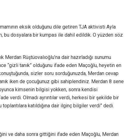
amamının eksik olduğunu dile getiren TJA aktivisti Ayla
, bu dosyalara bir kumpas ile dahil edildik. O yüzden söz
ık Merdan Rüştüovalıoğlu’na dair hazırladığı sunumu
nce “gizli tanık” olduğunu ifade eden Maçoğlu, heyetin en
n konuştuğunda, sizler soru sorduğunuzda, Merdan cevap
 tanık iken de çocuğunuz gibi sahiplendiniz. Merdan 8 sene
l boyunca kimsenin bilgisi yokken, sonra kendisi
e verdi. Olmadı ayrıntılar verdi, herkesi bir şekilde bir
oplantılara katıldığına dair ilginç bilgiler verdi” dedi.
ğini ve daha sonra gittiğini ifade eden Maçoğlu, Merdan