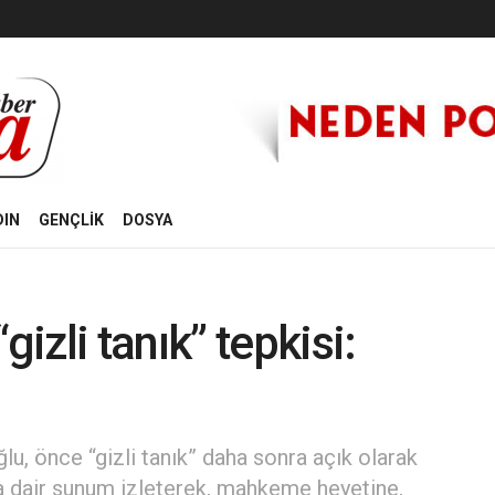
DIN
GENÇLİK
DOSYA
zli tanık” tepkisi:
, önce “gizli tanık” daha sonra açık olarak
a dair sunum izleterek, mahkeme heyetine,