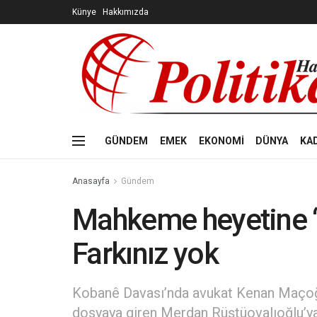
Künye
Hakkımızda
GÜNDEM
EMEK
EKONOMİ
DÜNYA
KA
Anasayfa
Gündem
Mahkeme heyetine “gi
Farkınız yok
Kobanê Davası’nda avukat Kenan Maçoğlu
dosyaya giren Merdan Rüştüovalıoğlu’y