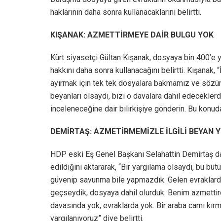
haklarının daha sonra kullanacaklarını belirtti.
KIŞANAK: AZMETTİRMEYE DAİR BULGU YOK
Kürt siyasetçi Gültan Kışanak, dosyaya bin 400’e 
hakkını daha sonra kullanacağını belirtti. Kışanak, “
ayırmak için tek tek dosyalara bakmamız ve sözü
beyanları olsaydı, bizi o davalara dahil edeceklerd
inceleneceğine dair bilirkişiye gönderin. Bu konuda
DEMİRTAŞ: AZMETİRMEMİZLE İLGİLİ BEYAN 
HDP eski Eş Genel Başkanı Selahattin Demirtaş da, 
edildiğini aktararak, “Bir yargılama olsaydı, bu b
güvenip savunma bile yapmazdık. Gelen evraklardan
geçseydik, dosyaya dahil olurduk. Benim azmettird
davasında yok, evraklarda yok. Bir araba camı kırm
yargılanıyoruz” diye belirtti.