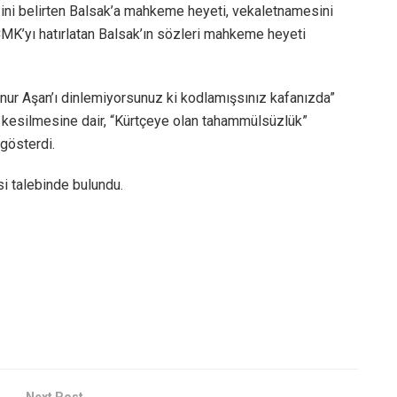
ğini belirten Balsak’a mahkeme heyeti, vekaletnamesini
K’yı hatırlatan Balsak’ın sözleri mahkeme heyeti
nur Aşan’ı dinlemiyorsunuz ki kodlamışsınız kafanızda”
ün kesilmesine dair, “Kürtçeye olan tahammülsüzlük”
gösterdi.
si talebinde bulundu.
Next Post