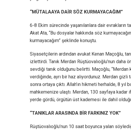
“MÜTALAAYA DAİR SÖZ KURMAYACAĞIM”
6-8 Ekim sürecinde yaşanılanlara dair evrakların t
Akat Ata, “Bu dosyalar hakkında söz kurmayacağım
kurmayacağım” şeklinde konuştu.
Siyasetçilerin ardından avukat Kenan Maçoğlu, tan
izlettirdi. Tanık Merdan Rüştüovalıoğlu’nun daha ö
sevdiği tanık olduğunu belirtti. Maçoğlu, “Merda
verdiğinde, ayrı bir haz alıyordunuz. Merdan gizli
sonra ortaya çıktı. Allah’ın hikmeti herhalde, 8 yı
mahkemenize ulaştı. Merdan, 130 sayfaya kadar ifad
yerde gördü, örgütün üst kademesi ile dahil olduğu t
“TANIKLAR ARASINDA BİR FARKINIZ YOK”
Rüştüovalıoğlu’nun 10 saat boyunca yalan söyledi