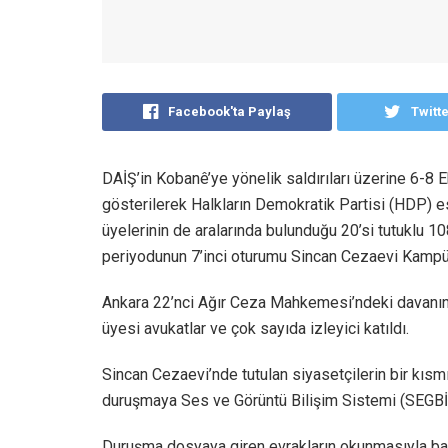
Facebook'ta Paylaş
Twitt
DAİŞ’in Kobanê’ye yönelik saldırıları üzerine 6-8
gösterilerek Halkların Demokratik Partisi (HDP) 
üyelerinin de aralarında bulunduğu 20’si tutuklu 1
periyodunun 7’inci oturumu Sincan Cezaevi Kamp
Ankara 22’nci Ağır Ceza Mahkemesi’ndeki davanın
üyesi avukatlar ve çok sayıda izleyici katıldı.
Sincan Cezaevi’nde tutulan siyasetçilerin bir kısmı
duruşmaya Ses ve Görüntü Bilişim Sistemi (SEGBİS)
Duruşma dosyaya giren evrakların okunmasıyla başl