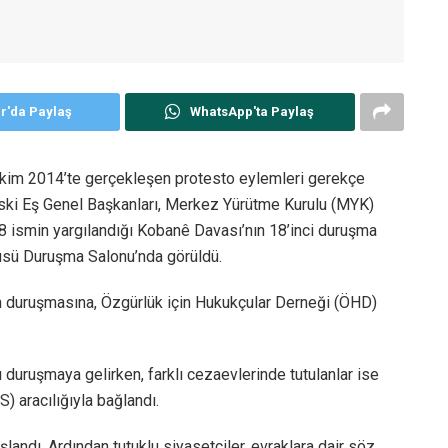
er'da Paylaş
WhatsApp'ta Paylaş
 Ekim 2014’te gerçekleşen protesto eylemleri gerekçe
eski Eş Genel Başkanları, Merkez Yürütme Kurulu (MYK)
08 ismin yargılandığı Kobanê Davası’nın 18’inci duruşma
üsü Duruşma Salonu’nda görüldü.
 duruşmasına, Özgürlük için Hukukçular Derneği (ÖHD)
 duruşmaya gelirken, farklı cezaevlerinde tutulanlar ise
 aracılığıyla bağlandı.
andı. Ardından tutuklu siyasetçiler, evraklara dair söz