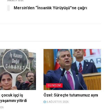
Mersin’den “İnsanlık Yürüyüşü”ne çağrı
GÜNDEM
 çocuk işçi iş
Özel: Süreçte tutumumuz aynı
yaşamını yitirdi
6 AĞUSTOS 2026
026