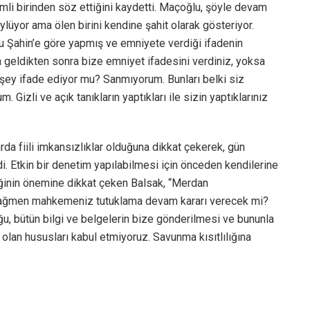
imli birinden söz ettiğini kaydetti. Maçoğlu, şöyle devam
söylüyor ama ölen birini kendine şahit olarak gösteriyor.
u Şahin’e göre yapmış ve emniyete verdiği ifadenin
 geldikten sonra bize emniyet ifadesini verdiniz, yoksa
r şey ifade ediyor mu? Sanmıyorum. Bunları belki siz
Gizli ve açık tanıkların yaptıkları ile sizin yaptıklarınız
rda fiili imkansızlıklar olduğuna dikkat çekerek, gün
i. Etkin bir denetim yapılabilmesi için önceden kendilerine
iğinin önemine dikkat çeken Balsak, “Merdan
a rağmen mahkemeniz tutuklama devam kararı verecek mi?
u, bütün bilgi ve belgelerin bize gönderilmesi ve bununla
he olan hususları kabul etmiyoruz. Savunma kısıtlılığına