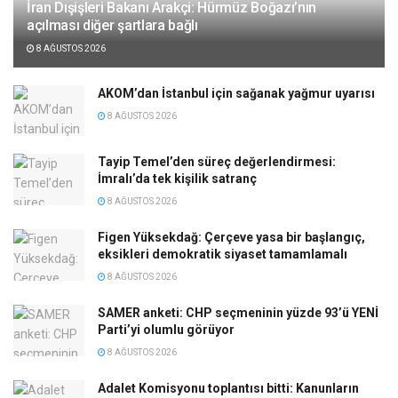
İran Dışişleri Bakanı Arakçi: Hürmüz Boğazı’nın
açılması diğer şartlara bağlı
8 AĞUSTOS 2026
AKOM’dan İstanbul için sağanak yağmur uyarısı
8 AĞUSTOS 2026
Tayip Temel’den süreç değerlendirmesi:
İmralı’da tek kişilik satranç
8 AĞUSTOS 2026
Figen Yüksekdağ: Çerçeve yasa bir başlangıç,
eksikleri demokratik siyaset tamamlamalı
8 AĞUSTOS 2026
SAMER anketi: CHP seçmeninin yüzde 93’ü YENİ
Parti’yi olumlu görüyor
8 AĞUSTOS 2026
Adalet Komisyonu toplantısı bitti: Kanunların