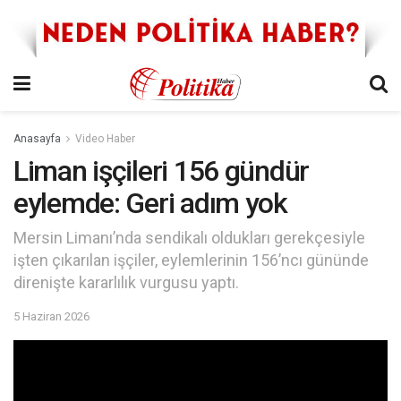
Anasayfa
Video Haber
Liman işçileri 156 gündür
eylemde: Geri adım yok
Mersin Limanı’nda sendikalı oldukları gerekçesiyle
işten çıkarılan işçiler, eylemlerinin 156’ncı gününde
direnişte kararlılık vurgusu yaptı.
5 Haziran 2026