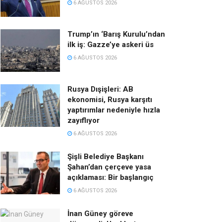
6 AĞUSTOS 2026
Trump’ın ‘Barış Kurulu’ndan
ilk iş: Gazze’ye askeri üs
6 AĞUSTOS 2026
Rusya Dışişleri: AB
ekonomisi, Rusya karşıtı
yaptırımlar nedeniyle hızla
zayıflıyor
6 AĞUSTOS 2026
Şişli Belediye Başkanı
Şahan’dan çerçeve yasa
açıklaması: Bir başlangıç
6 AĞUSTOS 2026
İnan Güney göreve