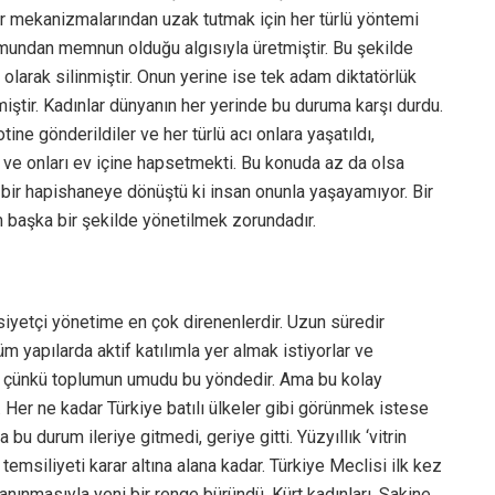
rar mekanizmalarından uzak tutmak için her türlü yöntemi
rumundan memnun olduğu algısıyla üretmiştir. Bu şekilde
 olarak silinmiştir. Onun yerine ise tek adam diktatörlük
miştir. Kadınlar dünyanın her yerinde bu duruma karşı durdu.
yotine gönderildiler ve her türlü acı onlara yaşatıldı,
 ve onları ev içine hapsetmekti. Bu konuda az da olsa
k bir hapishaneye dönüştü ki insan onunla yaşayamıyor. Bir
m başka bir şekilde yönetilmek zorundadır.
iyetçi yönetime en çok direnenlerdir. Uzun süredir
üm yapılarda aktif katılımla yer almak istiyorlar ve
ar çünkü toplumun umudu bu yöndedir. Ama bu kolay
 Her ne kadar Türkiye batılı ülkeler gibi görünmek istese
u durum ileriye gitmedi, geriye gitti. Yüzyıllık ‘vitrin
 temsiliyeti karar altına alana kadar. Türkiye Meclisi ilk kez
anınmasıyla yeni bir renge büründü. Kürt kadınları, Sakine