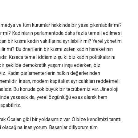
, medya ve tüm kurumlar hakkında bir yasa çıkarılabilir mi?
lir mi? Kadınların parlamentoda daha fazla temsil edilmesi
an bir kısmı kadın vakıflarına ayrılabilir mi? Yerel yönetim
ilir mi? Bu önerilerin bir kısmı zaten kadın hareketinin
dır. Kısaca temel iddiamız şu ki biz kadın politikalarını
 bir şekilde demokratik yaşamı inşa ederken, biz
ız. Kadın parlamenterlerin halkın değerlerinden
mlidir. İnsan, modern kapitalist ayrıcalıkları reddetmeli
malıdır. Bu konuda çok büyük bir tecrübemiz var. Jineoloji
rı içinde yaşasak da, yerel özgünlüğü esas alarak hem
pabiliriz.
rak Öcalan gibi bir yoldaşımız var. O bize kendimizi tanıttı.
 olacağına inanıyorum. Başarılar diliyorum tüm