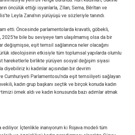
rın öncülük ettiği isyanlarla, Zîlan, Sema, Bêrîtan ve
lis’te Leyla Zana’nın yürüyüşü ve sözleriyle tanındı.
am etti. Öncesinde parlamentolarda kravatlı, göbekli,
, 2025’te bile bu seviyeye tam ulaşılmamış olsa da bir
r değişmişse, eşit temsil sağlanınca neler olacağını
ürlük ideolojisinin etkisiyle tüm toplumsal yapılarda olumlu
ist hareketlerle birlikte yürüyen sosyal değişim siyasi
la diyebiliriz ki kadınlar açısından bir devrim
kiye Cumhuriyeti Parlamentosu’nda eşit temsiliyeti sağlayan
nvekili, kadın grup başkanı seçtik ve birçok konuda kadın
partimizi örnek aldı ve kadın konusunda bazı adımlar atmak
 ediliyor. İçtenlikle inanıyorum ki Rojava modeli tüm