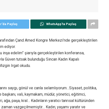
er'da Paylaş
WhatsApp'ta Paylaş
arafından Çand Amed Kongre Merkezi’nde gerçekleştirilen
am ediyor.
 inşa edelim” şiarıyla gerçekleştirilen konferansa,
la Güven tutsak bulunduğu Sincan Kadın Kapalı
izgin Irgat okudu.
arını saygı, gönül ve canla selamlıyorum…Siyaset, politika,
 başkanı, vali, kaymakam, müdür, yönetici, eğitimci,
ri, ağa, paşa, kral… Kadınların yaratıcı tanrısal kültüründen
r zaman vazgeçilmemiştir… Kadın; yaşamı yaratır ve