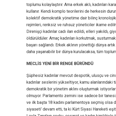
toplumu kolaylaştırır. Ama erkek aklı, kadınları ka
kullanır. Kendi komplo teorilerini de herkesin du
kolektif demokratik yönetime dair bilinç kronolojik
rejimleri, renksiz ve ruhsuz yöneticiler ikame edil
Direnişçi kadınlar cadı ilan edildi, elleri yakıldı, gi
öldürüldüler. Amaç kadınları korkutmak, susturmak
başarı sağlandı. Erkek aklının yönettiği dünya artı
daha yaşanabilir bir dünya kurulacaksa, tüm toplu
MECLİS YENİ BİR RENGE BÜRÜNDÜ
Şüphesiz kadınlar mevcut despotik, ulusçu ve cins
kadınlar seslerini yükseltiyor, kamu alanlarındaki t
demokratik bir yönetim aklını oluşturmak istiyorl
olmuyor. Parlamento zemini ise sadece bir tanesi.
ve ilk başta 18 kadını parlamentoya seçmiş olsa da b
siyaseti’ devam etti, ta ki Kürt Siyasi Hareketi eşit
Leyla Zana’nın coşku, cesaret ve kadın kimliğiyle t