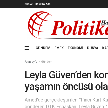
Künye
Hakkımızda
GÜNDEM
EMEK
EKONOMİ
DÜNYA
KA
Anasayfa
Gündem
Leyla Güven’den kon
yaşamın öncüsü ola
Amed'de gerçekleştirilen "1'inci Kürt K
gönderen DTK Eşbaşkanı Leyla Güven, "Y