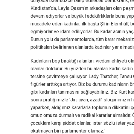
dünyada istemsizce talep edilecek demokratik, ek
Kürdistan’da, Leyla Qasım’ın arkadaşları olan peş
devam ediyorlar ve büyük fedakârlıklarla bunu yapı
mücadele eden kadınlar, ilk başta Şîrîn Elemhûlî, b
eğmiyorlar ve idam ediliyorlar. Bu kadar acının yaş
Bunun yolu da parlamentolarda, tüm karar mekanizm
politikaları belirlenen alanlarda kadınlar yer almad
Kadınların boş bıraktığı alanları, vicdani ehliyeti 
olanlar doldurur. Bu yüzden bu alanları kadın kadı
tersine çevirmeye çalışıyor. Lady Thatcher, Tansu Ç
figürler arttıkça artıyor. Biz bu durumu kadınların
gibi kadınları tanımasını sağlayabiliriz. Biz Kürt
sonra pratiğimizle ‘Jin, jiyan, azadî’ sloganımız
yaparken, aldığımız kararlarla toplumun dikkatini 
omuz omuza durmalı ve radikal kararlar almalıdır. Ör
çocuklara karşı şiddet olanlar, ister sözlü ister yaz
okutmayan biri parlamenter olamaz.’