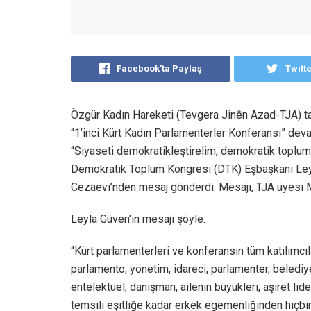
Facebook'ta Paylaş
Twitt
Özgür Kadın Hareketi (Tevgera Jinên Azad-TJA) t
“1’inci Kürt Kadın Parlamenterler Konferansı” dev
“Siyaseti demokratikleştirelim, demokratik toplumu
Demokratik Toplum Kongresi (DTK) Eşbaşkanı Ley
Cezaevi’nden mesaj gönderdi. Mesajı, TJA üyesi M
Leyla Güven’in mesajı şöyle:
“Kürt parlamenterleri ve konferansın tüm katılımcıl
parlamento, yönetim, idareci, parlamenter, belediye
entelektüel, danışman, ailenin büyükleri, aşiret lide
temsili eşitliğe kadar erkek egemenliğinden hiçbi