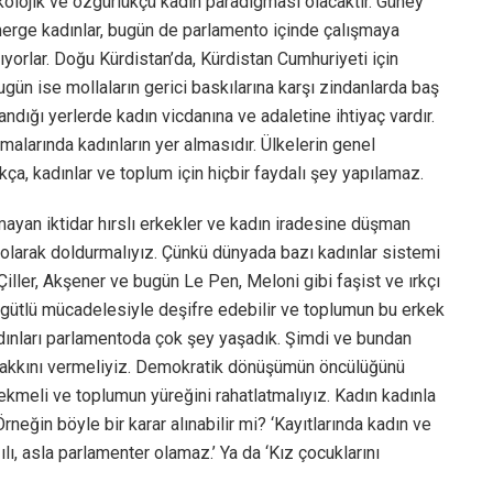
olojik ve özgürlükçü kadın paradigması olacaktır. Güney
merge kadınlar, bugün de parlamento içinde çalışmaya
yorlar. Doğu Kürdistan’da, Kürdistan Cumhuriyeti için
ugün ise mollaların gerici baskılarına karşı zindanlarda baş
andığı yerlerde kadın vicdanına ve adaletine ihtiyaç vardır.
alarında kadınların yer almasıdır. Ülkelerin genel
ıkça, kadınlar ve toplum için hiçbir faydalı şey yapılamaz.
olmayan iktidar hırslı erkekler ve kadın iradesine düşman
n olarak doldurmalıyız. Çünkü dünyada bazı kadınlar sistemi
iller, Akşener ve bugün Le Pen, Meloni gibi faşist ve ırkçı
 örgütlü mücadelesiyle deşifre edebilir ve toplumun bu erkek
 kadınları parlamentoda çok şey yaşadık. Şimdi ve bundan
ın hakkını vermeliyiz. Demokratik dönüşümün öncülüğünü
çekmeli ve toplumun yüreğini rahatlatmalıyız. Kadın kadınla
neğin böyle bir karar alınabilir mi? ‘Kayıtlarında kadın ve
ılı, asla parlamenter olamaz.’ Ya da ‘Kız çocuklarını