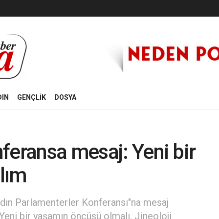
DIN
GENÇLİK
DOSYA
feransa mesaj: Yeni bir
lım
adın Parlamenterler Konferansı"na mesaj
eni bir yaşamın öncüsü olmalı, Jineoloji