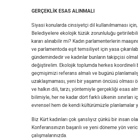
GERÇEKLİK ESAS ALINMALI
Siyasi konularda cinsiyetçi dil kullanılmaması için
Belediyelere ekolojik tüzük zorunluluğu getirilebi
kararı alınabilir mi? Kadın parlamenterlerin maaşınd
ve parlamentoda eşit temsiliyet için yasa çıkarılab
gündemindedir ve kadınlar bunların takipçisi olmalı
değiştirelim. Ekolojik toplumda herkes koordineli
geçmişimizi referans almalı ve bugünü planlamalıy
uzaklaşmaması, yeni bir yaşamın öncüsü olması öne
ve halkın dili, tarzı, yöntemiyle gerçekliği esas al
bilimiyle, her ne kadar dört farklı ülkenin sınırla
evrensel hem de kendi kültürümüzle planlamalar ya
Biz Kürt kadınları çok şanslıyız çünkü bir insan ola
Konferansınızın başarılı ve yeni döneme yön verici
çalışmalarınızda.