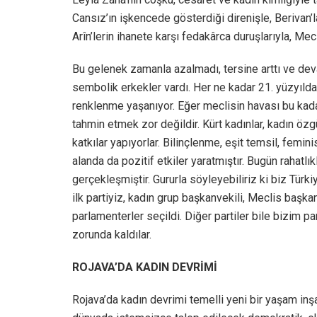
Cansız’ın işkencede gösterdiği direnişle, Berivan’la
Arîn’lerin ihanete karşı fedakârca duruşlarıyla, Mec
Bu gelenek zamanla azalmadı, tersine arttı ve dev
sembolik erkekler vardı. Her ne kadar 21. yüzyılda
renklenme yaşanıyor. Eğer meclisin havası bu kada
tahmin etmek zor değildir. Kürt kadınlar, kadın özg
katkılar yapıyorlar. Bilinçlenme, eşit temsil, femin
alanda da pozitif etkiler yaratmıştır. Bugün rahatlık
gerçekleşmiştir. Gururla söyleyebiliriz ki biz Tür
ilk partiyiz, kadın grup başkanvekili, Meclis başka
parlamenterler seçildi. Diğer partiler bile bizim 
zorunda kaldılar.
ROJAVA’DA KADIN DEVRİMİ
Rojava’da kadın devrimi temelli yeni bir yaşam inşa