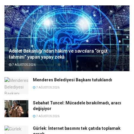
Adalet Bakanlığı’ndan hâkim ve savcılara “örgüt
tahmini” yapan yapay zekâ
7 AĞUSTOS 2026
Menderes Belediyesi Başkanı tutuklandı
7 AĞUSTOS 2026
Sebahat Tuncel: Mücadele bırakılmadı, aracı
değişiyor
7 AĞUSTOS 2026
Gürlek: İnternet basınını tek çatıda toplamak
gerek