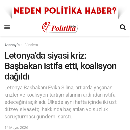
Anasayfa
Gündem
Letonya’da siyasi kriz:
Başbakan istifa etti, koalisyon
dağıldı
Letonya Başbakanı Evika Silina, art arda yaşanan
krizler ve koalisyon tartışmalarının ardından istifa
edeceğini açıkladı. Ülkede aynı hafta içinde iki üst
düzey siyasetçi hakkında başlatılan yolsuzluk
soruşturması gündemi sarstı.
14 Mayıs 2026